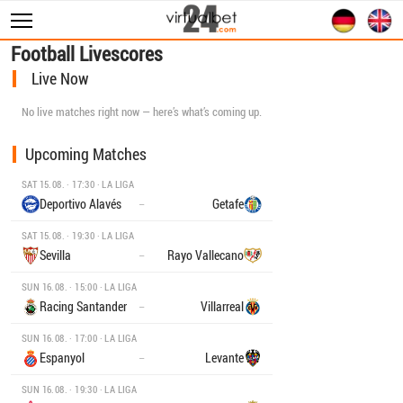
Football Livescores
Sports Betting
Live Now
World Cup 2026
No live matches right now — here’s what’s coming up.
Predictions
Upcoming Matches
Livescore
SAT 15.08. · 17:30 · LA LIGA
Statistics
Deportivo Alavés
Getafe
–
SAT 15.08. · 19:30 · LA LIGA
Sevilla
Rayo Vallecano
–
SUN 16.08. · 15:00 · LA LIGA
Racing Santander
Villarreal
–
SUN 16.08. · 17:00 · LA LIGA
Espanyol
Levante
–
SUN 16.08. · 19:30 · LA LIGA