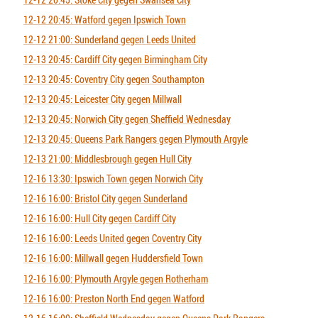
12-12 20:45: Watford gegen Ipswich Town
12-12 21:00: Sunderland gegen Leeds United
12-13 20:45: Cardiff City gegen Birmingham City
12-13 20:45: Coventry City gegen Southampton
12-13 20:45: Leicester City gegen Millwall
12-13 20:45: Norwich City gegen Sheffield Wednesday
12-13 20:45: Queens Park Rangers gegen Plymouth Argyle
12-13 21:00: Middlesbrough gegen Hull City
12-16 13:30: Ipswich Town gegen Norwich City
12-16 16:00: Bristol City gegen Sunderland
12-16 16:00: Hull City gegen Cardiff City
12-16 16:00: Leeds United gegen Coventry City
12-16 16:00: Millwall gegen Huddersfield Town
12-16 16:00: Plymouth Argyle gegen Rotherham
12-16 16:00: Preston North End gegen Watford