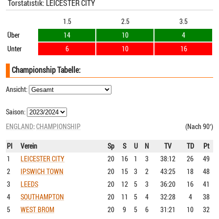
Torstatistik: LEICESTER CITY
1.5
2.5
3.5
Über
14
10
4
Unter
6
10
16
Championship Tabelle:
Ansicht:
Saison:
ENGLAND
:
CHAMPIONSHIP
(Nach 90′)
Pl
Verein
Sp
S
U
N
TV
TD
Pt
1
LEICESTER CITY
20
16
1
3
38:12
26
49
2
IPSWICH TOWN
20
15
3
2
43:25
18
48
3
LEEDS
20
12
5
3
36:20
16
41
4
SOUTHAMPTON
20
11
5
4
32:28
4
38
5
WEST BROM
20
9
5
6
31:21
10
32