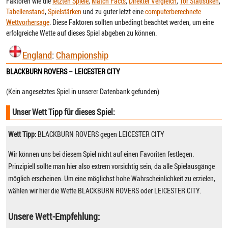
Faktoren wie die
letzten Spiele
,
Match Facts
,
Direkter Vergleich
,
Tor Statistiken
,
Tabellenstand
,
Spielstärken
und zu guter letzt eine
computerberechnete
Wettvorhersage
. Diese Faktoren sollten unbedingt beachtet werden, um eine
erfolgreiche Wette auf dieses Spiel abgeben zu können.
England
:
Championship
BLACKBURN ROVERS
–
LEICESTER CITY
(Kein angesetztes Spiel in unserer Datenbank gefunden)
Unser Wett Tipp für dieses Spiel:
Wett Tipp:
BLACKBURN ROVERS gegen LEICESTER CITY
Wir können uns bei diesem Spiel nicht auf einen Favoriten festlegen.
Prinzipiell sollte man hier also extrem vorsichtig sein, da alle Spielausgänge
möglich erscheinen. Um eine möglichst hohe Wahrscheinlichkeit zu erzielen,
wählen wir hier die Wette BLACKBURN ROVERS oder LEICESTER CITY.
Unsere Wett-Empfehlung: