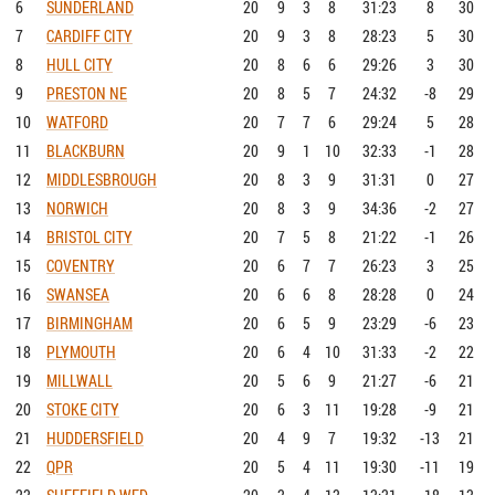
6
SUNDERLAND
20
9
3
8
31:23
8
30
7
CARDIFF CITY
20
9
3
8
28:23
5
30
8
HULL CITY
20
8
6
6
29:26
3
30
9
PRESTON NE
20
8
5
7
24:32
-8
29
10
WATFORD
20
7
7
6
29:24
5
28
11
BLACKBURN
20
9
1
10
32:33
-1
28
12
MIDDLESBROUGH
20
8
3
9
31:31
0
27
13
NORWICH
20
8
3
9
34:36
-2
27
14
BRISTOL CITY
20
7
5
8
21:22
-1
26
15
COVENTRY
20
6
7
7
26:23
3
25
16
SWANSEA
20
6
6
8
28:28
0
24
17
BIRMINGHAM
20
6
5
9
23:29
-6
23
18
PLYMOUTH
20
6
4
10
31:33
-2
22
19
MILLWALL
20
5
6
9
21:27
-6
21
20
STOKE CITY
20
6
3
11
19:28
-9
21
21
HUDDERSFIELD
20
4
9
7
19:32
-13
21
22
QPR
20
5
4
11
19:30
-11
19