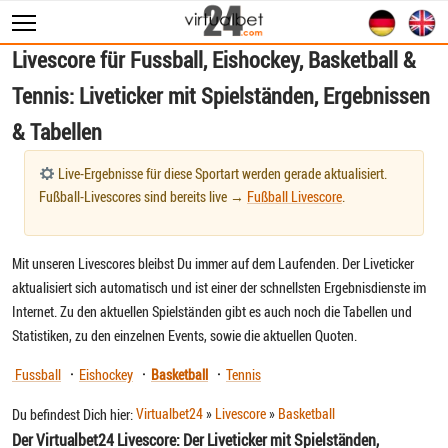
Livescore für Fussball, Eishockey, Basketball &
Sportwetten
Tennis: Liveticker mit Spielständen, Ergebnissen
WM 2026
& Tabellen
Wett Tipps
Livescore
Live-Ergebnisse für diese Sportart werden gerade aktualisiert.
Fußball-Livescores sind bereits live →
Fußball Livescore
.
Statistiken
Mit unseren Livescores bleibst Du immer auf dem Laufenden. Der Liveticker
aktualisiert sich automatisch und ist einer der schnellsten Ergebnisdienste im
Internet. Zu den aktuellen Spielständen gibt es auch noch die Tabellen und
Statistiken, zu den einzelnen Events, sowie die aktuellen Quoten.
Fussball
·
Eishockey
·
Basketball
·
Tennis
Virtualbet24
»
Livescore
»
Basketball
Du befindest Dich hier:
Der Virtualbet24 Livescore: Der Liveticker mit Spielständen,