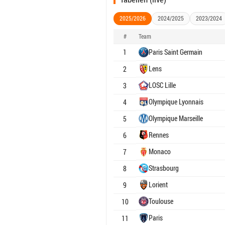
2025/2026
2024/2025
2023/2024
#
Team
1
Paris Saint Germain
Lens
2
LOSC Lille
3
Olympique Lyonnais
4
Olympique Marseille
5
Rennes
6
Monaco
7
Strasbourg
8
Lorient
9
Toulouse
10
Paris
11