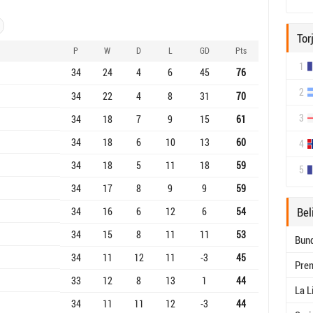
Tor
P
W
D
L
GD
Pts
1
34
24
4
6
45
76
2
34
22
4
8
31
70
3
34
18
7
9
15
61
34
18
6
10
13
60
4
34
18
5
11
18
59
5
34
17
8
9
9
59
Bel
34
16
6
12
6
54
34
15
8
11
11
53
Bund
34
11
12
11
-3
45
Prem
33
12
8
13
1
44
La L
34
11
11
12
-3
44