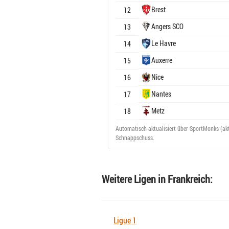
Brest
12
Angers SCO
13
Le Havre
14
Auxerre
15
Nice
16
Nantes
17
Metz
18
Automatisch aktualisiert über SportMonks (aktu
Schnappschuss.
Weitere Ligen in Frankreich:
Ligue 1