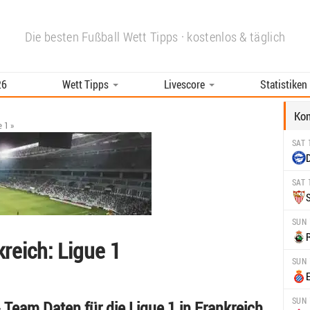
Die besten Fußball Wett Tipps · kostenlos & täglich
26
Wett Tipps
Livescore
Statistiken
Sportwetten
Ko
WM 2026
e 1
»
Wett Tipps
SAT 
Livescore
SAT 
S
Statistiken
SUN 
kreich: Ligue 1
SUN 
SUN 
& Team Daten für die Ligue 1 in Frankreich