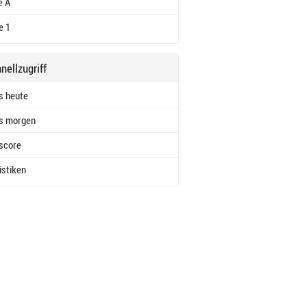
e A
e 1
nellzugriff
s heute
s morgen
score
istiken