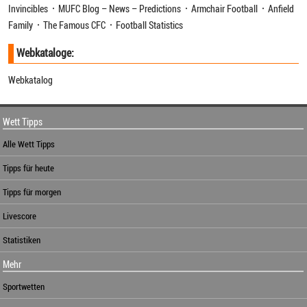
Invincibles
·
MUFC Blog – News – Predictions
·
Armchair Football
·
Anfield
Family
·
The Famous CFC
·
Football Statistics
Webkataloge:
Webkatalog
Wett Tipps
Alle Wett Tipps
Tipps für heute
Tipps für morgen
Livescore
Statistiken
Mehr
Sportwetten