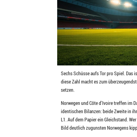
Sechs Schüsse aufs Tor pro Spiel. Das i
diese Zahl macht es zum überzeugendste
setzen.
Norwegen und Côte d'Ivoire treffen im D
identischen Bilanzen: beide Zweite in i
L1. Auf dem Papier ein Gleichstand. Wer a
Bild deutlich zugunsten Norwegens kipp