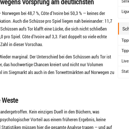
Norwegens Vorsprung am deutlichsten
Seri
Ligu
 Norwegen bei 48,7 %, Côte d'Ivoire bei 50,3 % — keines der
kation. Auch die Schüsse pro Spiel liegen nah beieinander: 11,7
Sch
 Schüssen aufs Tor klafft eine Lücke, die sich nicht schließen
 pro Spiel. Côte d'Ivoire auf 3,3. Fast doppelt so viele echte
Tipp
 Zahl in dieser Vorschau.
Tipp
 Wieder marginal. Der Unterschied bei den Schüssen aufs Tor ist
Live
der, das hochwertige Chancen kreiert und nicht nur Volumen
Stat
ohl im Siegmarkt als auch in den Torwettmärkten auf Norwegen zu
e Weste
andergetroffen. Kein einziges Duell in den Büchern, was
 psychologischer Vorteil aus einem früheren Ergebnis, keine
 Statistiken müssen hier die gesamte Analyse tragen — und auf