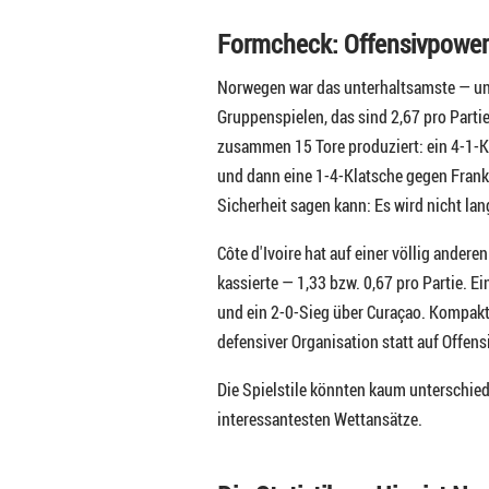
Formcheck: Offensivpower 
Norwegen war das unterhaltsamste — und 
Gruppenspielen, das sind 2,67 pro Partie.
zusammen 15 Tore produziert: ein 4-1-K
und dann eine 1-4-Klatsche gegen Frank
Sicherheit sagen kann: Es wird nicht lan
Côte d'Ivoire hat auf einer völlig anderen
kassierte — 1,33 bzw. 0,67 pro Partie. 
und ein 2-0-Sieg über Curaçao. Kompakt, 
defensiver Organisation statt auf Offen
Die Spielstile könnten kaum unterschied
interessantesten Wettansätze.