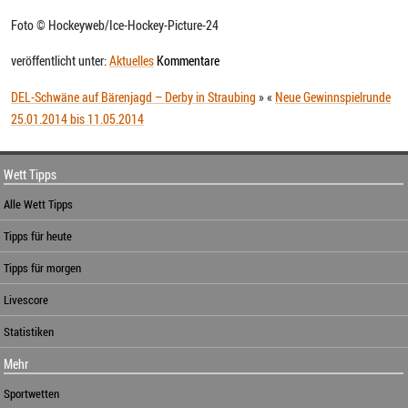
Foto © Hockeyweb/Ice-Hockey-Picture-24
veröffentlicht unter:
Aktuelles
Kommentare
DEL-Schwäne auf Bärenjagd – Derby in Straubing
»
«
Neue Gewinnspielrunde
25.01.2014 bis 11.05.2014
Wett Tipps
Alle Wett Tipps
Tipps für heute
Tipps für morgen
Livescore
Statistiken
Mehr
Sportwetten