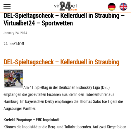
DEL-Spieltagscheck – Kellerduell in Straubing –
Sportwetten
Virtualbet24 – Sportwetten
WM 2026
January 24, 2014
Wett Tipps
24
Jan/14
Off
Livescore
DEL-Spieltagscheck – Kellerduell in Straubing
Statistiken
Am 41. Spieltag in der Deutschen Eishockey Liga (DEL)
empfangen die gebeutelten Eisbären aus Berlin den Tabellenführer aus
Hamburg. Im bayerischen Derby empfangen die Thomas Sabo Ice Tigers die
Augsburger Panther.
Krefeld Pinguinge – ERC Ingolstadt
Können die Ingolstädter die Berg- und Talfahrt beenden. Auf zwei Siege folgen