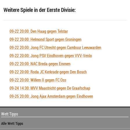
Weitere Spiele in der Eerste Divisie:
09-22 20:00: Den Haag gegen Telstar
09-22 20:00: Helmond Sport gegen Groningen
09-22 20:00: Jong FC Utrecht gegen Cambuur Leeuwarden
09-22 20:00: Jong PSV Eindhoven gegen VVV-Venlo
09-22 20:00: NAC Breda gegen Emmen
09-22 20:00: Roda JC Kerkrade gegen Den Bosch
09-22 20:00: Willem II gegen FC Oss
09-24 14:30: MVV Maastricht gegen De Graafschap
09-25 20:00: Jong Ajax Amsterdam gegen Eindhoven
Wett Tipps
Alle Wett Tipps