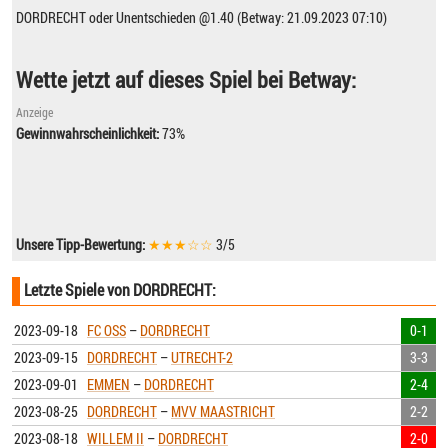
DORDRECHT oder Unentschieden @1.40 (Betway: 21.09.2023 07:10)
Wette jetzt auf dieses Spiel bei Betway:
Anzeige
Gewinnwahrscheinlichkeit:
73%
Unsere Tipp-Bewertung:
★★★☆☆
3/5
Letzte Spiele von DORDRECHT:
2023-09-18
FC OSS
–
DORDRECHT
0-1
2023-09-15
DORDRECHT
–
UTRECHT-2
3-3
2023-09-01
EMMEN
–
DORDRECHT
2-4
2023-08-25
DORDRECHT
–
MVV MAASTRICHT
2-2
2023-08-18
WILLEM II
–
DORDRECHT
2-0