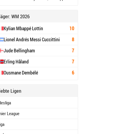
jäger: WM 2026
Kylian Mbappé Lottin
10
Lionel Andrés Messi Cuccittini
8
Jude Bellingham
7
Erling Håland
7
Ousmane Dembélé
6
iebte Ligen
esliga
ier League
iga