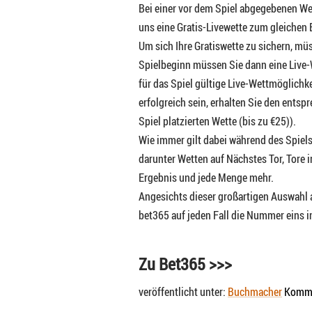
Bei einer vor dem Spiel abgegebenen Wet
uns eine Gratis-Livewette zum gleichen E
Um sich Ihre Gratiswette zu sichern, mü
Spielbeginn müssen Sie dann eine Live-W
für das Spiel gültige Live-Wettmöglichk
erfolgreich sein, erhalten Sie den ents
Spiel platzierten Wette (bis zu €25)).
Wie immer gilt dabei während des Spiels
darunter Wetten auf Nächstes Tor, Tore i
Ergebnis und jede Menge mehr.
Angesichts dieser großartigen Auswahl a
bet365 auf jeden Fall die Nummer eins 
Zu Bet365 >>>
veröffentlicht unter:
Buchmacher
Komme