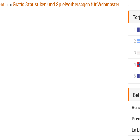
om!
»
«
Gratis Statistiken und Spielvorhersagen für Webmaster
Tor
1
2
3
4
5
Bel
Bund
Prem
La L