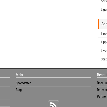
Seri
Ligu
Sch
Tipp
Tipp
Live
Stat
Mehr
Rechtl
Sportwetten
Über un
Blog
Datensc
Partner