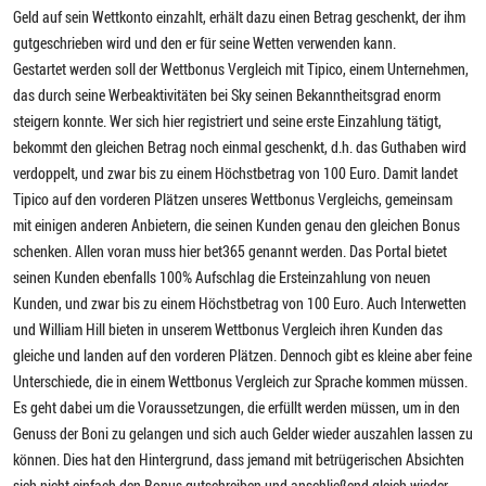
Geld auf sein Wettkonto einzahlt, erhält dazu einen Betrag geschenkt, der ihm
gutgeschrieben wird und den er für seine Wetten verwenden kann.
Gestartet werden soll der Wettbonus Vergleich mit Tipico, einem Unternehmen,
das durch seine Werbeaktivitäten bei Sky seinen Bekanntheitsgrad enorm
steigern konnte. Wer sich hier registriert und seine erste Einzahlung tätigt,
bekommt den gleichen Betrag noch einmal geschenkt, d.h. das Guthaben wird
verdoppelt, und zwar bis zu einem Höchstbetrag von 100 Euro. Damit landet
Tipico auf den vorderen Plätzen unseres Wettbonus Vergleichs, gemeinsam
mit einigen anderen Anbietern, die seinen Kunden genau den gleichen Bonus
schenken. Allen voran muss hier bet365 genannt werden. Das Portal bietet
seinen Kunden ebenfalls 100% Aufschlag die Ersteinzahlung von neuen
Kunden, und zwar bis zu einem Höchstbetrag von 100 Euro. Auch Interwetten
und William Hill bieten in unserem Wettbonus Vergleich ihren Kunden das
gleiche und landen auf den vorderen Plätzen. Dennoch gibt es kleine aber feine
Unterschiede, die in einem Wettbonus Vergleich zur Sprache kommen müssen.
Es geht dabei um die Voraussetzungen, die erfüllt werden müssen, um in den
Genuss der Boni zu gelangen und sich auch Gelder wieder auszahlen lassen zu
können. Dies hat den Hintergrund, dass jemand mit betrügerischen Absichten
sich nicht einfach den Bonus gutschreiben und anschließend gleich wieder