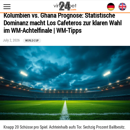
Kolumbien vs. Ghana Prognose: Statistische
Sportwetten
Dominanz macht Los Cafeteros zur klaren Wahl
WM 2026
im WM-Achtelfinale | WM-Tipps
Wett Tipps
July 2, 2026
WORLD CUP
Livescore
Statistiken
Knapp 20 Schüsse pro Spiel. Achteinhalb aufs Tor. Sechzig Prozent Ballbesitz.