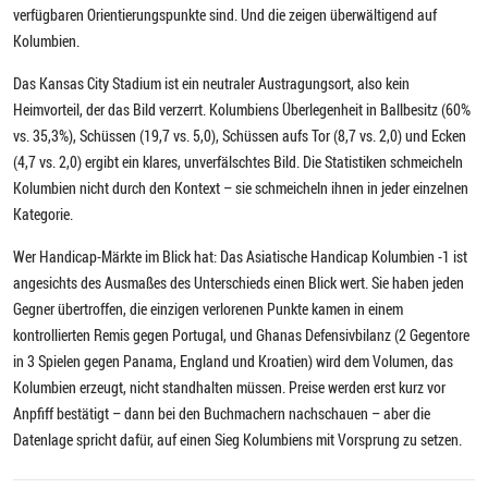
verfügbaren Orientierungspunkte sind. Und die zeigen überwältigend auf
Kolumbien.
Das Kansas City Stadium ist ein neutraler Austragungsort, also kein
Heimvorteil, der das Bild verzerrt. Kolumbiens Überlegenheit in Ballbesitz (60%
vs. 35,3%), Schüssen (19,7 vs. 5,0), Schüssen aufs Tor (8,7 vs. 2,0) und Ecken
(4,7 vs. 2,0) ergibt ein klares, unverfälschtes Bild. Die Statistiken schmeicheln
Kolumbien nicht durch den Kontext – sie schmeicheln ihnen in jeder einzelnen
Kategorie.
Wer Handicap-Märkte im Blick hat: Das Asiatische Handicap Kolumbien -1 ist
angesichts des Ausmaßes des Unterschieds einen Blick wert. Sie haben jeden
Gegner übertroffen, die einzigen verlorenen Punkte kamen in einem
kontrollierten Remis gegen Portugal, und Ghanas Defensivbilanz (2 Gegentore
in 3 Spielen gegen Panama, England und Kroatien) wird dem Volumen, das
Kolumbien erzeugt, nicht standhalten müssen. Preise werden erst kurz vor
Anpfiff bestätigt – dann bei den Buchmachern nachschauen – aber die
Datenlage spricht dafür, auf einen Sieg Kolumbiens mit Vorsprung zu setzen.