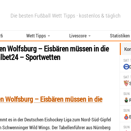
Die besten Fußball Wett Tipps · kostenlos & täglich
26
Wett Tipps
Livescore
Statistiken
Sportwetten
en Wolfsburg – Eisbären müssen in die
Ko
WM 2026
albet24 – Sportwetten
Wett Tipps
SAT 
Livescore
SAT 
S
Statistiken
SUN 
n Wolfsburg – Eisbären müssen in die
SUN 
mmt es in der Deutschen Eishockey Liga zum Nord-Süd-Gipfel
 Schwenninger Wild Wings. Der Tabellenführer aus Nürnberg
SUN 