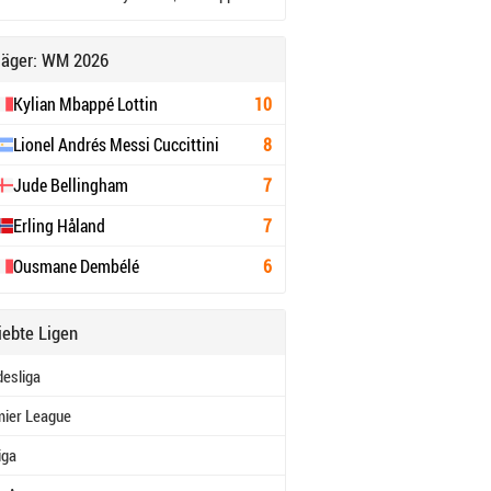
jäger: WM 2026
Kylian Mbappé Lottin
10
Lionel Andrés Messi Cuccittini
8
Jude Bellingham
7
Erling Håland
7
Ousmane Dembélé
6
iebte Ligen
esliga
ier League
iga