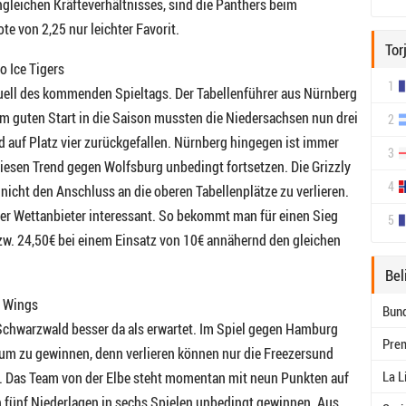
ungleichen Kräfteverhältnisses, sind die Panthers beim
e von 2,25 nur leichter Favorit.
Tor
 Ice Tigers
1
uell des kommenden Spieltags. Der Tabellenführer aus Nürnberg
m guten Start in die Saison mussten die Niedersachsen nun drei
2
d auf Platz vier zurückgefallen. Nürnberg hingegen ist immer
3
iesen Trend gegen Wolfsburg unbedingt fortsetzen. Die Grizzly
4
icht den Anschluss an die oberen Tabellenplätze zu verlieren.
er Wettanbieter interessant. So bekommt man für einen Sieg
5
w. 24,50€ bei einem Einsatz von 10€ annähernd den gleichen
Bel
d Wings
Bund
 Schwarzwald besser da als erwartet. Im Spiel gegen Hamburg
Prem
 um zu gewinnen, denn verlieren können nur die Freezersund
La L
m. Das Team von der Elbe steht momentan mit neun Punkten auf
h fünf Niederlagen in sechs Spielen unbedingt gewinnen. Aus