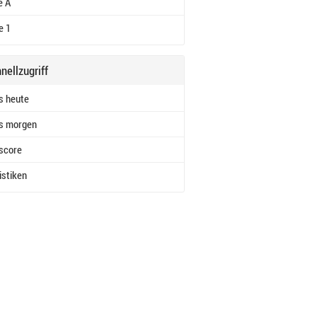
e A
e 1
nellzugriff
s heute
s morgen
score
istiken