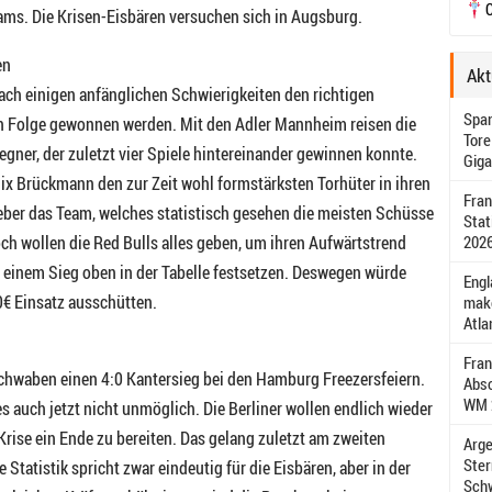
C
ms. Die Krisen-Eisbären versuchen sich in Augsburg.
en
Akt
ach einigen anfänglichen Schwierigkeiten den richtigen
Span
n Folge gewonnen werden. Mit den Adler Mannheim reisen die
Tore
gner, der zuletzt vier Spiele hintereinander gewinnen konnte.
Giga
x Brückmann den zur Zeit wohl formstärksten Torhüter in ihren
Fran
eber das Team, welches statistisch gesehen die meisten Schüsse
Stat
h wollen die Red Bulls alles geben, um ihren Aufwärtstrend
2026
t einem Sieg oben in der Tabelle festsetzen. Deswegen würde
Engl
0€ Einsatz ausschütten.
make
Atla
Fran
Schwaben einen 4:0 Kantersieg bei den Hamburg Freezersfeiern.
Absc
WM 2
s auch jetzt nicht unmöglich. Die Berliner wollen endlich wieder
rise ein Ende zu bereiten. Das gelang zuletzt am zweiten
Arge
Ster
 Statistik spricht zwar eindeutig für die Eisbären, aber in der
Schw