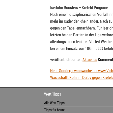
Iserlohn Roosters – Krefeld Pinguine
Nach einem disziplinarischen Vorfall i
mehr im Kader der Rheinländer. Nach zule
gegen den Tabellennachbarn. Für Iserlohn
letzten beiden Partien in der Liga verlo
allerdings einen leichten Vorteil.Wer be
bei einem Einsatz von 10€ mit 22€ beloh
veröffentlicht unter:
Aktuelles
Komment
Neue Sondergewinnwoche bei www.Virt
Was schafft Köln im Derby gegen Krefel
Wett Tipps
Alle Wett Tipps
Tipps für heute