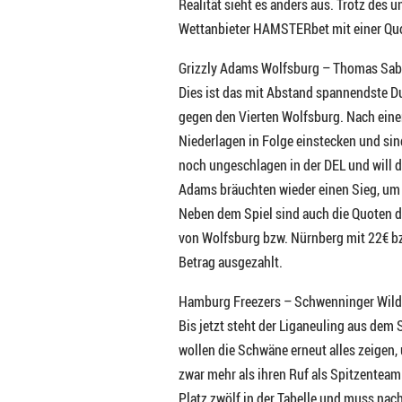
Realität sieht es anders aus. Trotz des 
Wettanbieter HAMSTERbet mit einer Quot
Grizzly Adams Wolfsburg – Thomas Sabo
Dies ist das mit Abstand spannendste D
gegen den Vierten Wolfsburg. Nach eine
Niederlagen in Folge einstecken und sin
noch ungeschlagen in der DEL und will d
Adams bräuchten wieder einen Sieg, um n
Neben dem Spiel sind auch die Quoten d
von Wolfsburg bzw. Nürnberg mit 22€ bz
Betrag ausgezahlt.
Hamburg Freezers – Schwenninger Wil
Bis jetzt steht der Liganeuling aus dem
wollen die Schwäne erneut alles zeigen,
zwar mehr als ihren Ruf als Spitzentea
Platz zwölf in der Tabelle und muss nac