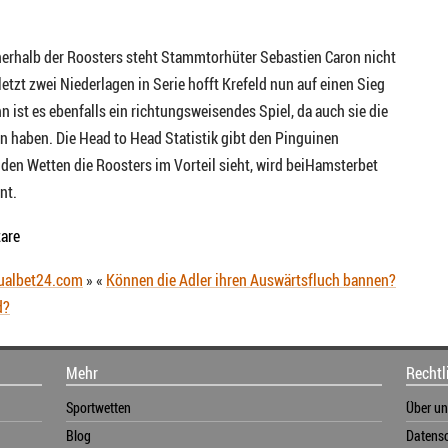
nnerhalb der Roosters steht Stammtorhüter Sebastien Caron nicht
tzt zwei Niederlagen in Serie hofft Krefeld nun auf einen Sieg
 ist es ebenfalls ein richtungsweisendes Spiel, da auch sie die
ren haben. Die Head to Head Statistik gibt den Pinguinen
i den Wetten die Roosters im Vorteil sieht, wird beiHamsterbet
nt.
are
ualbet24.com
»
«
Können die Adler ihren Auswärtsfluch bannen?
d?
Mehr
Rechtl
Sportwetten
Über un
Blog
Datensc