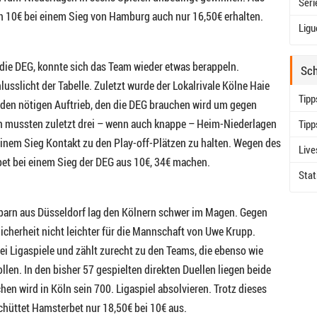
Seri
n 10€ bei einem Sieg von Hamburg auch nur 16,50€ erhalten.
Ligu
die DEG, konnte sich das Team wieder etwas berappeln.
Sch
usslicht der Tabelle. Zuletzt wurde der Lokalrivale Kölne Haie
Tipp
 den nötigen Auftrieb, den die DEG brauchen wird um gegen
n mussten zuletzt drei – wenn auch knappe – Heim-Niederlagen
Tipp
nem Sieg Kontakt zu den Play-off-Plätzen zu halten. Wegen des
Live
t bei einem Sieg der DEG aus 10€, 34€ machen.
Stat
barn aus Düsseldorf lag den Kölnern schwer im Magen. Gegen
icherheit nicht leichter für die Mannschaft von Uwe Krupp.
ei Ligaspiele und zählt zurecht zu den Teams, die ebenso wie
len. In den bisher 57 gespielten direkten Duellen liegen beide
en wird in Köln sein 700. Ligaspiel absolvieren. Trotz dieses
chüttet Hamsterbet nur 18,50€ bei 10€ aus.