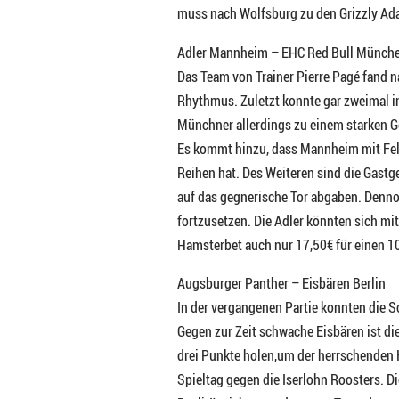
muss nach Wolfsburg zu den Grizzly Ada
Adler Mannheim – EHC Red Bull Münch
Das Team von Trainer Pierre Pagé fand n
Rhythmus. Zuletzt konnte gar zweimal i
Münchner allerdings zu einem starken Ge
Es kommt hinzu, dass Mannheim mit Feli
Reihen hat. Des Weiteren sind die Gastg
auf das gegnerische Tor abgaben. Dennoc
fortzusetzen. Die Adler könnten sich mi
Hamsterbet auch nur 17,50€ für einen 1
Augsburger Panther – Eisbären Berlin
In der vergangenen Partie konnten die 
Gegen zur Zeit schwache Eisbären ist die
drei Punkte holen,um der herrschenden K
Spieltag gegen die Iserlohn Roosters. Die