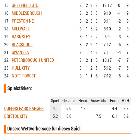
15
SHEFFIELD UTD
8
2
3
3
12:12
0
9
16
MIDDLESBROUGH
8
2
3
3
9:10
-1
9
17
PRESTON NE
8
2
3
3
9:11
-2
9
18
MILLWALL
8
1
5
2
8:10
-2
8
19
BARNSLEY
8
1
5
2
6:9
-3
8
20
BLACKPOOL
8
2
2
4
7:12
-5
8
21
SWANSEA
8
1
4
3
7:11
-4
7
22
PETERBOROUGH UNITED
8
2
1
5
10:17
-7
7
23
HULL CITY
8
1
2
5
5:12
-7
5
24
NOTT. FOREST
8
1
1
6
7:12
-5
4
Spielstärken:
Spiel:
Gesamt:
Heim:
Auswärts:
Form:
H2H:
QUEENS PARK RANGER
4.1
5.0
4.2
4.4
3.8
BRISTOL CITY
5.2
5.0
7.5
6.1
5.2
Unsere Wettvorhersage für dieses Spiel: