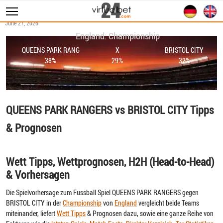
June 27, 2026
Sportwetten
England: Championship
WM 2026
QUEENS PARK RANG
X
BRISTOL CITY
38%
29%
32%
Wett Tipps
Livescore
Statistiken
QUEENS PARK RANGERS vs BRISTOL CITY Tipps
& Prognosen
Wett Tipps, Wettprognosen, H2H (Head-to-Head)
& Vorhersagen
Die Spielvorhersage zum Fussball Spiel QUEENS PARK RANGERS gegen
BRISTOL CITY in der
Championship
von
England
vergleicht beide Teams
miteinander, liefert
Wett Tipps
& Prognosen dazu, sowie eine ganze Reihe von