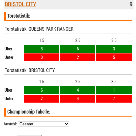
BRISTOL CITY
9
Torstatistik:
Torstatistik: QUEENS PARK RANGER
1.5
2.5
3.5
Über
8
6
3
Unter
0
2
5
Torstatistik: BRISTOL CITY
1.5
2.5
3.5
Über
6
4
1
Unter
2
4
7
Championship Tabelle:
Ansicht: