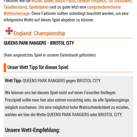
Faktoren wie die
letzten Spiele
,
Match Facts
,
Direkter Vergleich
,
Tor Statistiken
,
Tabellenstand
,
Spielstärken
und zu guter letzt eine
computerberechnete
Wettvorhersage
. Diese Faktoren sollten unbedingt beachtet werden, um eine
erfolgreiche Wette auf dieses Spiel abgeben zu können.
England
:
Championship
QUEENS PARK RANGERS
–
BRISTOL CITY
(Kein angesetztes Spiel in unserer Datenbank gefunden)
Unser Wett Tipp für dieses Spiel:
Wett Tipp:
QUEENS PARK RANGERS gegen BRISTOL CITY
Wir können uns bei diesem Spiel nicht auf einen Favoriten festlegen.
Prinzipiell sollte man hier also extrem vorsichtig sein, da alle Spielausgänge
möglich erscheinen. Um eine möglichst hohe Wahrscheinlichkeit zu erzielen,
wählen wir hier die Wette QUEENS PARK RANGERS oder BRISTOL CITY.
Unsere Wett-Empfehlung: