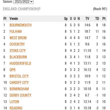
Saison:
ENGLAND
:
CHAMPIONSHIP
(Nach 90′)
Pl
Verein
Sp
S
U
N
TV
TD
Pt
1
BOURNEMOUTH
8
5
3
0
14:6
8
18
2
FULHAM
8
5
1
2
18:7
11
16
3
WEST BROM
8
4
4
0
14:7
7
16
4
COVENTRY
8
5
1
2
9:6
3
16
5
STOKE CITY
8
4
2
2
11:10
1
14
6
BLACKBURN
8
3
4
1
11:8
3
13
7
HUDDERSFIELD
8
4
1
3
13:11
2
13
8
QPR
8
3
3
2
16:12
4
12
9
BRISTOL CITY
8
3
3
2
10:9
1
12
10
CARDIFF CITY
8
3
2
3
11:9
2
11
11
BIRMINGHAM
8
3
2
3
10:10
0
11
12
DERBY COUNTY
8
2
4
2
6:7
-1
10
13
LUTON
8
2
4
2
12:14
-2
10
14
READING
8
3
1
4
15:18
-3
10