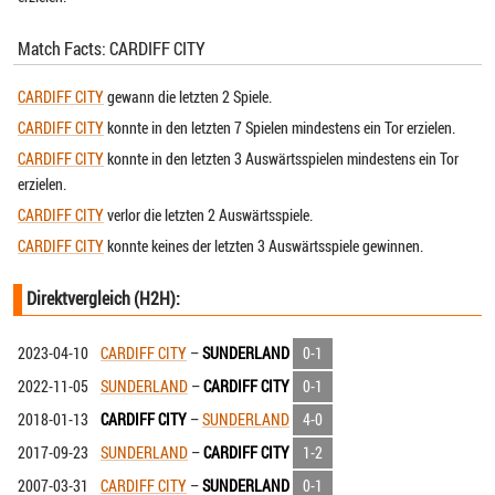
Match Facts: CARDIFF CITY
CARDIFF CITY
gewann die letzten 2 Spiele.
CARDIFF CITY
konnte in den letzten 7 Spielen mindestens ein Tor erzielen.
CARDIFF CITY
konnte in den letzten 3 Auswärtsspielen mindestens ein Tor
erzielen.
CARDIFF CITY
verlor die letzten 2 Auswärtsspiele.
CARDIFF CITY
konnte keines der letzten 3 Auswärtsspiele gewinnen.
Direktvergleich (H2H):
2023-04-10
CARDIFF CITY
–
SUNDERLAND
0-1
2022-11-05
SUNDERLAND
–
CARDIFF CITY
0-1
2018-01-13
CARDIFF CITY
–
SUNDERLAND
4-0
2017-09-23
SUNDERLAND
–
CARDIFF CITY
1-2
2007-03-31
CARDIFF CITY
–
SUNDERLAND
0-1