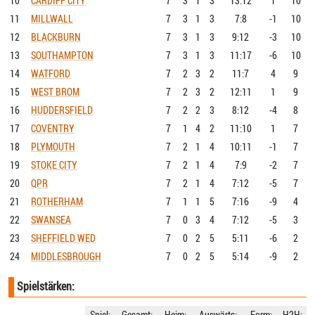
10
CARDIFF CITY
7
3
1
3
13:12
1
10
11
MILLWALL
7
3
1
3
7:8
-1
10
12
BLACKBURN
7
3
1
3
9:12
-3
10
13
SOUTHAMPTON
7
3
1
3
11:17
-6
10
14
WATFORD
7
2
3
2
11:7
4
9
15
WEST BROM
7
2
3
2
12:11
1
9
16
HUDDERSFIELD
7
2
2
3
8:12
-4
8
17
COVENTRY
7
1
4
2
11:10
1
7
18
PLYMOUTH
7
2
1
4
10:11
-1
7
19
STOKE CITY
7
2
1
4
7:9
-2
7
20
QPR
7
2
1
4
7:12
-5
7
21
ROTHERHAM
7
1
1
5
7:16
-9
4
22
SWANSEA
7
0
3
4
7:12
-5
3
23
SHEFFIELD WED
7
0
2
5
5:11
-6
2
24
MIDDLESBROUGH
7
0
2
5
5:14
-9
2
Spielstärken:
Spiel:
Gesamt:
Heim:
Auswärts:
Form:
H2H: