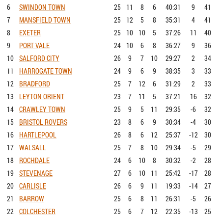
6
SWINDON TOWN
25
11
8
6
40:31
9
41
7
MANSFIELD TOWN
25
12
5
8
35:31
4
41
8
EXETER
25
10
10
5
37:26
11
40
9
PORT VALE
24
10
6
8
36:27
9
36
10
SALFORD CITY
26
9
7
10
29:27
2
34
11
HARROGATE TOWN
24
9
6
9
38:35
3
33
12
BRADFORD
25
7
12
6
31:29
2
33
13
LEYTON ORIENT
23
7
11
5
37:21
16
32
14
CRAWLEY TOWN
25
9
5
11
29:35
-6
32
15
BRISTOL ROVERS
23
8
6
9
30:34
-4
30
16
HARTLEPOOL
26
8
6
12
25:37
-12
30
17
WALSALL
25
7
8
10
29:34
-5
29
18
ROCHDALE
24
6
10
8
30:32
-2
28
19
STEVENAGE
27
6
10
11
25:42
-17
28
20
CARLISLE
26
6
9
11
19:33
-14
27
21
BARROW
25
6
8
11
26:31
-5
26
22
COLCHESTER
25
6
7
12
22:35
-13
25