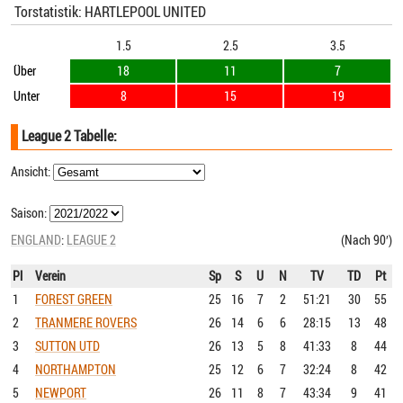
Torstatistik: HARTLEPOOL UNITED
1.5
2.5
3.5
Über
18
11
7
Unter
8
15
19
League 2 Tabelle:
Ansicht:
Saison:
ENGLAND
:
LEAGUE 2
(Nach 90′)
Pl
Verein
Sp
S
U
N
TV
TD
Pt
1
FOREST GREEN
25
16
7
2
51:21
30
55
2
TRANMERE ROVERS
26
14
6
6
28:15
13
48
3
SUTTON UTD
26
13
5
8
41:33
8
44
4
NORTHAMPTON
25
12
6
7
32:24
8
42
5
NEWPORT
26
11
8
7
43:34
9
41