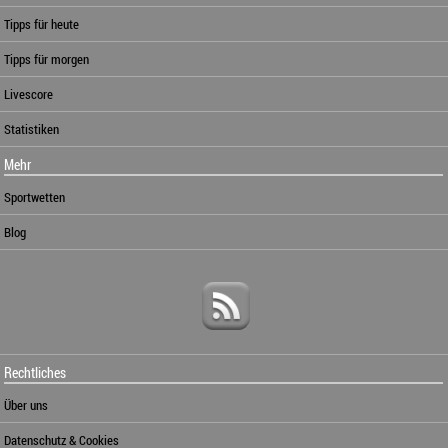
Tipps für heute
Tipps für morgen
Livescore
Statistiken
Mehr
Sportwetten
Blog
Rechtliches
Über uns
Datenschutz & Cookies