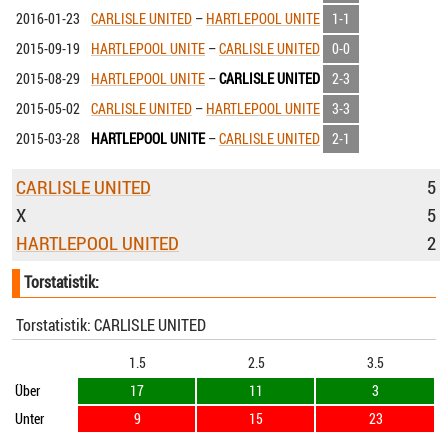
2016-01-23
CARLISLE UNITED
–
HARTLEPOOL UNITE
1-1
2015-09-19
HARTLEPOOL UNITE
–
CARLISLE UNITED
0-0
2015-08-29
HARTLEPOOL UNITE
–
CARLISLE UNITED
2-3
2015-05-02
CARLISLE UNITED
–
HARTLEPOOL UNITE
3-3
2015-03-28
HARTLEPOOL UNITE
–
CARLISLE UNITED
2-1
CARLISLE UNITED
5
X
5
HARTLEPOOL UNITED
2
Torstatistik:
Torstatistik: CARLISLE UNITED
1.5
2.5
3.5
Über
17
11
3
Unter
9
15
23