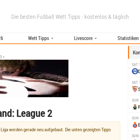
Die besten Fußball Wett Tipps · kostenlos & täglich
26
Wett Tipps
Livescore
Statistiken
Sportwetten
Ko
WM 2026
 2
»
Wett Tipps
SAT 
Livescore
SAT 
S
Statistiken
SUN 
and: League 2
SUN 
 Liga werden gerade neu aufgebaut. Die unten gezeigten Tipps
SUN 