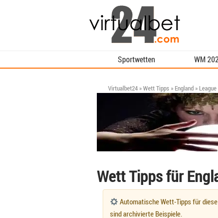
Sportwetten
WM 20
Virtualbet24
»
Wett Tipps
»
England
»
League
Wett Tipps für Engl
Automatische Wett-Tipps für diese
sind archivierte Beispiele.