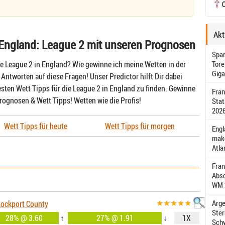
C
Akt
 England: League 2 mit unseren Prognosen
Span
Tore
die League 2 in England? Wie gewinne ich meine Wetten in der
Giga
 Antworten auf diese Fragen! Unser Predictor hilft Dir dabei
ten Wett Tipps für die League 2 in England zu finden. Gewinne
Fran
rognosen & Wett Tipps! Wetten wie die Profis!
Stat
2026
Wett Tipps für heute
Wett Tipps für morgen
Engl
make
Atla
Fran
Absc
WM 2
★★★★★
Arge
tockport County
Ster
28% @ 3.60
↑
27% @ 1.91
↓
1X
Schw