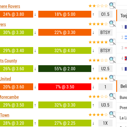
★★☆☆☆
mere Rovers
24% @ 3.80
↓
18% @ 5.00
↑
O1.5
Tor
★★★★☆
vers
1
30% @ 3.30
↓
22% @ 3.30
↓
BTSY
2
★★★★★
3
29% @ 3.40
↓
32% @ 4.00
↓
BTSY
4
★★★☆☆
ts County
26% @ 3.60
↓
55% @ 2.00
↑
U2.5
5
★★★★★
United
Bel
20% @ 3.60
↓
7% @ 3.50
↓
1
★★★☆☆
Morecambe
Bund
29% @ 3.50
↑
32% @ 3.30
↑
U3.5
Prem
★★★★☆
 Town
La L
28% @ 3.20
↑
27% @ 2.25
↓
1X