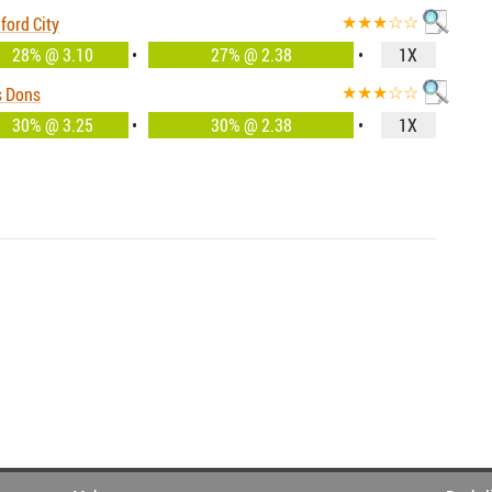
★★★☆☆
ford City
28% @ 3.10
•
27% @ 2.38
•
1X
★★★☆☆
s Dons
30% @ 3.25
•
30% @ 2.38
•
1X