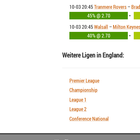
10-03 20:45
Tranmere Rovers
–
Brad
45% @ 2.70
•
10-03 20:45
Walsall
–
Milton Keyne
40% @ 2.70
•
Weitere Ligen in England:
Premier League
Championship
League 1
League 2
Conference National