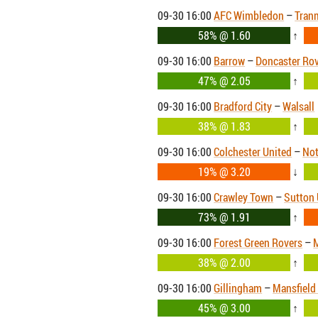
09-30 16:00
AFC Wimbledon
–
Tran
58% @ 1.60
↑
09-30 16:00
Barrow
–
Doncaster Ro
47% @ 2.05
↑
09-30 16:00
Bradford City
–
Walsall
38% @ 1.83
↑
09-30 16:00
Colchester United
–
Not
19% @ 3.20
↓
09-30 16:00
Crawley Town
–
Sutton 
73% @ 1.91
↑
09-30 16:00
Forest Green Rovers
–
38% @ 2.00
↑
09-30 16:00
Gillingham
–
Mansfield
45% @ 3.00
↑