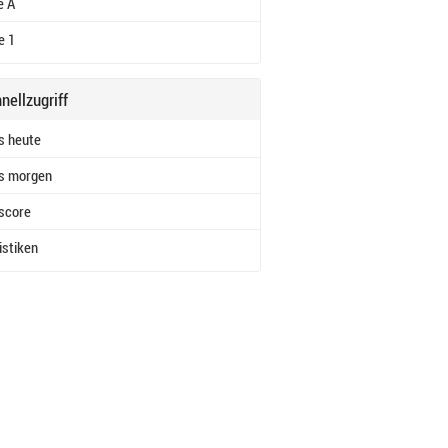
e A
e 1
nellzugriff
s heute
s morgen
score
istiken