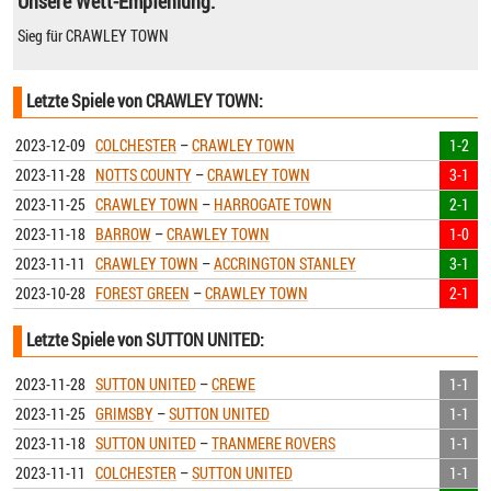
Unsere Wett-Empfehlung:
Sieg für CRAWLEY TOWN
Letzte Spiele von CRAWLEY TOWN:
2023-12-09
COLCHESTER
–
CRAWLEY TOWN
1-2
2023-11-28
NOTTS COUNTY
–
CRAWLEY TOWN
3-1
2023-11-25
CRAWLEY TOWN
–
HARROGATE TOWN
2-1
2023-11-18
BARROW
–
CRAWLEY TOWN
1-0
2023-11-11
CRAWLEY TOWN
–
ACCRINGTON STANLEY
3-1
2023-10-28
FOREST GREEN
–
CRAWLEY TOWN
2-1
Letzte Spiele von SUTTON UNITED:
2023-11-28
SUTTON UNITED
–
CREWE
1-1
2023-11-25
GRIMSBY
–
SUTTON UNITED
1-1
2023-11-18
SUTTON UNITED
–
TRANMERE ROVERS
1-1
2023-11-11
COLCHESTER
–
SUTTON UNITED
1-1