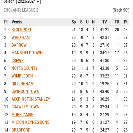
Saison:
ENGLAND
:
LEAGUE 2
(Nach 90′)
Pl
Verein
Sp
S
U
N
TV
TD
Pt
1
STOCKPORT
21
13
4
4
41:21
20
43
2
WREXHAM
20
10
7
3
42:31
11
37
3
BARROW
20
10
7
3
27:16
11
37
4
MANSFIELD TOWN
19
9
9
1
34:17
17
36
5
CREWE
20
10
6
4
41:30
11
36
6
NOTTS COUNTY
21
11
3
7
43:38
5
36
7
WIMBLEDON
20
8
7
5
33:22
11
31
8
GILLINGHAM
20
10
1
9
19:26
-7
31
9
SWINDON TOWN
21
8
6
7
43:40
3
30
10
ACCRINGTON STANLEY
21
9
3
9
30:29
1
30
11
CRAWLEY TOWN
20
9
3
8
32:34
-2
30
12
MORECAMBE
19
8
4
7
27:29
-2
28
13
MILTON KEYNES DONS
19
7
6
6
31:27
4
27
14
BRADFORD
20
7
5
8
24:27
-3
26