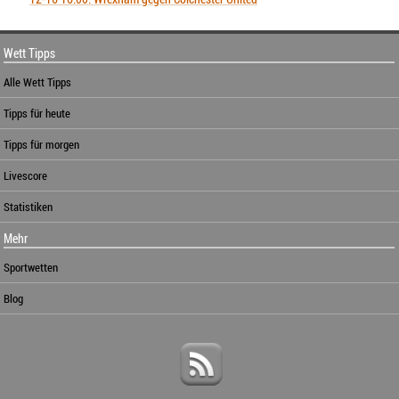
Wett Tipps
Alle Wett Tipps
Tipps für heute
Tipps für morgen
Livescore
Statistiken
Mehr
Sportwetten
Blog