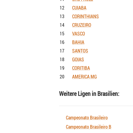
12
CUIABA
13
CORINTHIANS
14
CRUZEIRO
15
VASCO
16
BAHIA
17
SANTOS
18
GOIAS
19
CORITIBA
20
AMERICA MG
Weitere Ligen in Brasilien:
Campeonato Brasileiro
Campeonato Brasileiro B