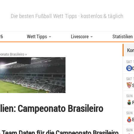
Die besten Fußball Wett Tipps · kostenlos & täglich
26
Wett Tipps
Livescore
Statistiken
Sportwetten
Ko
WM 2026
nato Brasileiro
»
Wett Tipps
SAT 
Livescore
SAT 
S
Statistiken
SUN 
ilien: Campeonato Brasileiro
SUN 
SUN 
 & Team Daten für die Campeonato Brasileiro