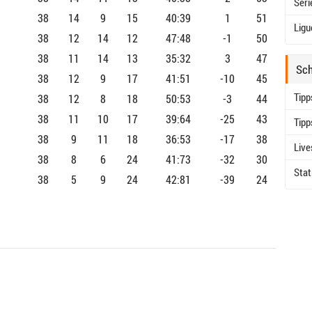
Seri
38
14
9
15
40:39
1
51
Ligu
38
12
14
12
47:48
-1
50
38
11
14
13
35:32
3
47
Sch
38
12
9
17
41:51
-10
45
Tipp
38
12
8
18
50:53
-3
44
38
11
10
17
39:64
-25
43
Tipp
38
9
11
18
36:53
-17
38
Live
38
8
6
24
41:73
-32
30
Stat
38
5
9
24
42:81
-39
24