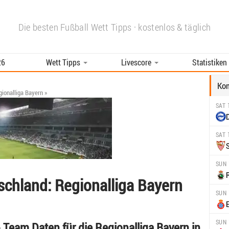
Die besten Fußball Wett Tipps · kostenlos & täglich
26
Wett Tipps
Livescore
Statistiken
Sportwetten
Ko
WM 2026
gionalliga Bayern
»
Wett Tipps
SAT 
Livescore
SAT 
S
Statistiken
SUN 
tschland: Regionalliga Bayern
SUN 
SUN 
& Team Daten für die Regionalliga Bayern in