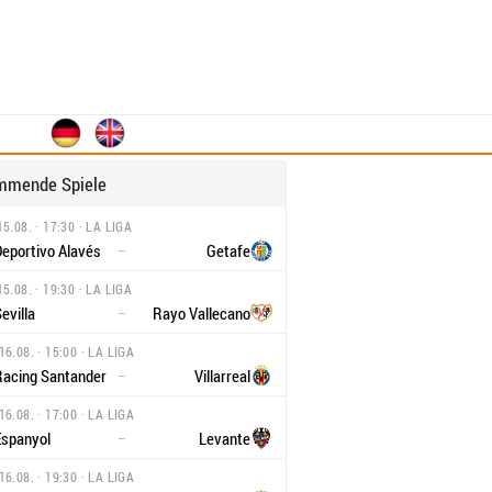
mmende Spiele
15.08. · 17:30 · LA LIGA
Deportivo Alavés
Getafe
–
15.08. · 19:30 · LA LIGA
evilla
Rayo Vallecano
–
16.08. · 15:00 · LA LIGA
Racing Santander
Villarreal
–
16.08. · 17:00 · LA LIGA
Espanyol
Levante
–
16.08. · 19:30 · LA LIGA