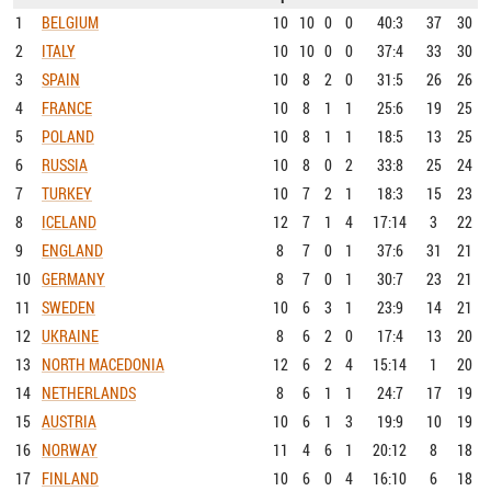
1
BELGIUM
10
10
0
0
40:3
37
30
2
ITALY
10
10
0
0
37:4
33
30
3
SPAIN
10
8
2
0
31:5
26
26
4
FRANCE
10
8
1
1
25:6
19
25
5
POLAND
10
8
1
1
18:5
13
25
6
RUSSIA
10
8
0
2
33:8
25
24
7
TURKEY
10
7
2
1
18:3
15
23
8
ICELAND
12
7
1
4
17:14
3
22
9
ENGLAND
8
7
0
1
37:6
31
21
10
GERMANY
8
7
0
1
30:7
23
21
11
SWEDEN
10
6
3
1
23:9
14
21
12
UKRAINE
8
6
2
0
17:4
13
20
13
NORTH MACEDONIA
12
6
2
4
15:14
1
20
14
NETHERLANDS
8
6
1
1
24:7
17
19
15
AUSTRIA
10
6
1
3
19:9
10
19
16
NORWAY
11
4
6
1
20:12
8
18
17
FINLAND
10
6
0
4
16:10
6
18