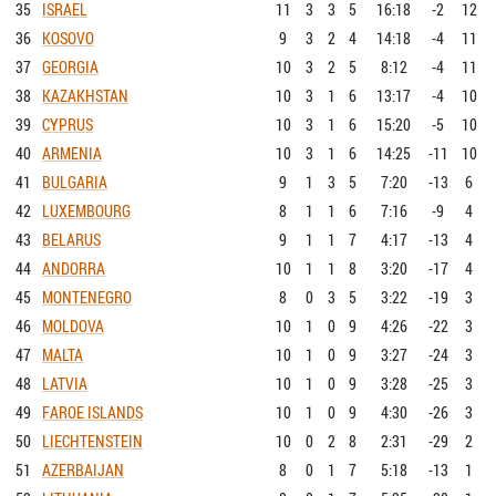
35
ISRAEL
11
3
3
5
16:18
-2
12
36
KOSOVO
9
3
2
4
14:18
-4
11
37
GEORGIA
10
3
2
5
8:12
-4
11
38
KAZAKHSTAN
10
3
1
6
13:17
-4
10
39
CYPRUS
10
3
1
6
15:20
-5
10
40
ARMENIA
10
3
1
6
14:25
-11
10
41
BULGARIA
9
1
3
5
7:20
-13
6
42
LUXEMBOURG
8
1
1
6
7:16
-9
4
43
BELARUS
9
1
1
7
4:17
-13
4
44
ANDORRA
10
1
1
8
3:20
-17
4
45
MONTENEGRO
8
0
3
5
3:22
-19
3
46
MOLDOVA
10
1
0
9
4:26
-22
3
47
MALTA
10
1
0
9
3:27
-24
3
48
LATVIA
10
1
0
9
3:28
-25
3
49
FAROE ISLANDS
10
1
0
9
4:30
-26
3
50
LIECHTENSTEIN
10
0
2
8
2:31
-29
2
51
AZERBAIJAN
8
0
1
7
5:18
-13
1