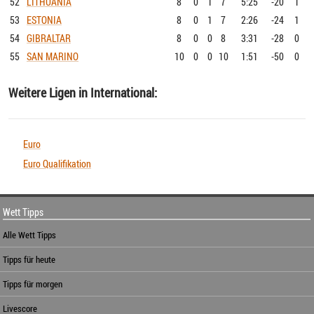
52
LITHUANIA
8
0
1
7
5:25
-20
1
53
ESTONIA
8
0
1
7
2:26
-24
1
54
GIBRALTAR
8
0
0
8
3:31
-28
0
55
SAN MARINO
10
0
0
10
1:51
-50
0
Weitere Ligen in International:
Euro
Euro Qualifikation
Wett Tipps
Alle Wett Tipps
Tipps für heute
Tipps für morgen
Livescore