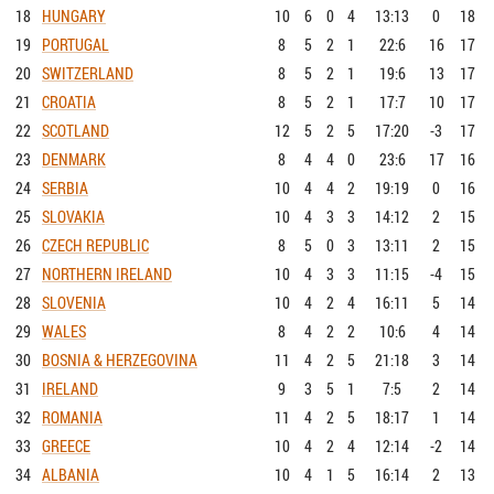
18
HUNGARY
10
6
0
4
13:13
0
18
19
PORTUGAL
8
5
2
1
22:6
16
17
20
SWITZERLAND
8
5
2
1
19:6
13
17
21
CROATIA
8
5
2
1
17:7
10
17
22
SCOTLAND
12
5
2
5
17:20
-3
17
23
DENMARK
8
4
4
0
23:6
17
16
24
SERBIA
10
4
4
2
19:19
0
16
25
SLOVAKIA
10
4
3
3
14:12
2
15
26
CZECH REPUBLIC
8
5
0
3
13:11
2
15
27
NORTHERN IRELAND
10
4
3
3
11:15
-4
15
28
SLOVENIA
10
4
2
4
16:11
5
14
29
WALES
8
4
2
2
10:6
4
14
30
BOSNIA & HERZEGOVINA
11
4
2
5
21:18
3
14
31
IRELAND
9
3
5
1
7:5
2
14
32
ROMANIA
11
4
2
5
18:17
1
14
33
GREECE
10
4
2
4
12:14
-2
14
34
ALBANIA
10
4
1
5
16:14
2
13