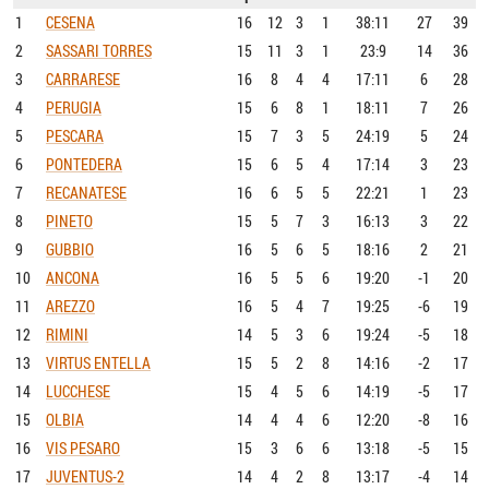
1
CESENA
16
12
3
1
38:11
27
39
2
SASSARI TORRES
15
11
3
1
23:9
14
36
3
CARRARESE
16
8
4
4
17:11
6
28
4
PERUGIA
15
6
8
1
18:11
7
26
5
PESCARA
15
7
3
5
24:19
5
24
6
PONTEDERA
15
6
5
4
17:14
3
23
7
RECANATESE
16
6
5
5
22:21
1
23
8
PINETO
15
5
7
3
16:13
3
22
9
GUBBIO
16
5
6
5
18:16
2
21
10
ANCONA
16
5
5
6
19:20
-1
20
11
AREZZO
16
5
4
7
19:25
-6
19
12
RIMINI
14
5
3
6
19:24
-5
18
13
VIRTUS ENTELLA
15
5
2
8
14:16
-2
17
14
LUCCHESE
15
4
5
6
14:19
-5
17
15
OLBIA
14
4
4
6
12:20
-8
16
16
VIS PESARO
15
3
6
6
13:18
-5
15
17
JUVENTUS-2
14
4
2
8
13:17
-4
14