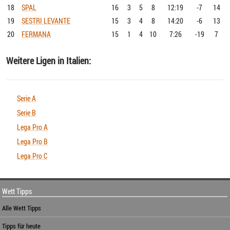
18
SPAL
16
3
5
8
12:19
-7
14
19
SESTRI LEVANTE
15
3
4
8
14:20
-6
13
20
FERMANA
15
1
4
10
7:26
-19
7
Weitere Ligen in Italien:
Serie A
Serie B
Lega Pro A
Lega Pro B
Lega Pro C
Wett Tipps
Alle Wett Tipps
Tipps für heute