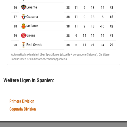
Levante
16
38
11
9
18
-14
42
Osasuna
17
38
11
9
18
-6
42
Mallorca
18
38
11
9
18
-10
42
Girona
19
38
9
14
15
-16
41
Real Oviedo
20
38
6
11
21
-34
29
Automatisch aktualisiert über SportMonks (aktuelle + vergangene Saisons). Die ältere
Tabelle unten ist ein historischer Schnappschuss.
Weitere Ligen in Spanien:
Primera Division
Segunda Division