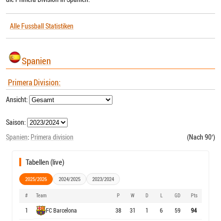
Alle Fussball Statistiken
Spanien
Primera Division:
Ansicht:
Saison:
Spanien
:
Primera division
(Nach 90′)
Tabellen (live)
2025/2026
2024/2025
2023/2024
#
Team
P
W
D
L
GD
Pts
1
FC Barcelona
38
31
1
6
59
94