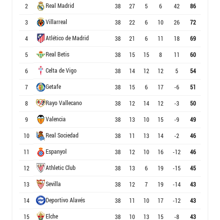
Real Madrid
2
38
27
5
6
42
86
Villarreal
3
38
22
6
10
26
72
Atlético de Madrid
4
38
21
6
11
18
69
Real Betis
5
38
15
15
8
11
60
Celta de Vigo
6
38
14
12
12
5
54
Getafe
7
38
15
6
17
-6
51
Rayo Vallecano
8
38
12
14
12
-3
50
Valencia
9
38
13
10
15
-9
49
Real Sociedad
10
38
11
13
14
-2
46
Espanyol
11
38
12
10
16
-12
46
Athletic Club
12
38
13
6
19
-15
45
Sevilla
13
38
12
7
19
-14
43
Deportivo Alavés
14
38
11
10
17
-12
43
Elche
15
38
10
13
15
-8
43