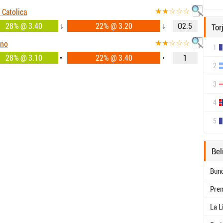
★★☆☆☆
 Catolica
28% @ 3.40
↓
22% @ 3.20
↓
O2.5
Tor
★★☆☆☆
ano
1
28% @ 3.10
•
22% @ 3.40
•
1
2
3
4
5
Bel
Bund
Prem
La L