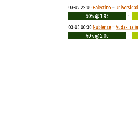
03-02 22:00
Palestino
–
Universidad
50% @ 1.95
↑
03-03 00:30
Nublense
–
Audax Itali
50% @ 2.00
•