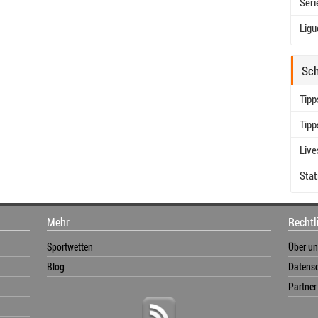
Seri
Ligu
Sch
Tipp
Tipp
Live
Stat
Mehr
Rechtl
Sportwetten
Über un
Blog
Datensc
Partner