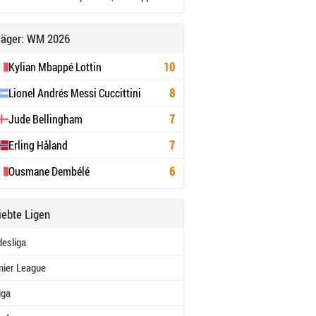
jäger: WM 2026
Kylian Mbappé Lottin
10
Lionel Andrés Messi Cuccittini
8
Jude Bellingham
7
Erling Håland
7
Ousmane Dembélé
6
iebte Ligen
esliga
ier League
iga