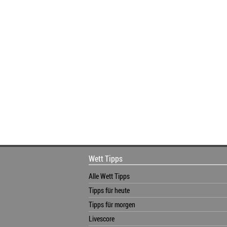
Wett Tipps
Alle Wett Tipps
Tipps für heute
Tipps für morgen
Livescore