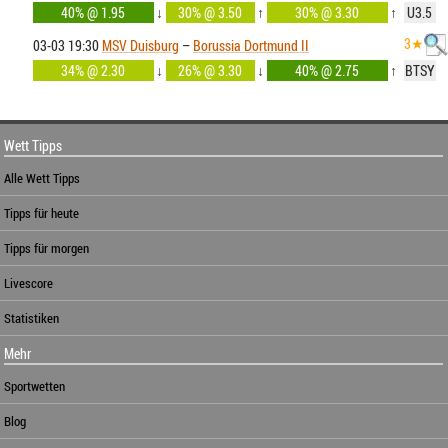
40% @ 1.95
↓
30% @ 3.50
↑
30% @ 3.30
↑
U3.5
3★
03-03 19:30
MSV Duisburg
–
Borussia Dortmund II
34% @ 2.30
↓
26% @ 3.30
↓
40% @ 2.75
↑
BTSY
Wett Tipps
Alle Wett Tipps
Tipps für heute
Tipps für morgen
Livescore
Statistiken
Mehr
Sportwetten
Blog