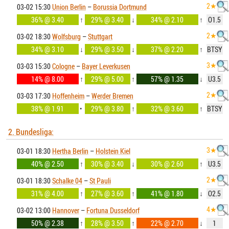
2★
03-02 15:30
Union Berlin
–
Borussia Dortmund
36% @ 3.40
↑
29% @ 3.40
↓
34% @ 2.10
↑
O1.5
2★
03-02 18:30
Wolfsburg
–
Stuttgart
34% @ 3.10
↓
29% @ 3.50
↓
37% @ 2.20
↑
BTSY
3★
03-03 15:30
Cologne
–
Bayer Leverkusen
14% @ 8.00
↑
29% @ 5.00
↑
57% @ 1.35
↓
U3.5
2★
03-03 17:30
Hoffenheim
–
Werder Bremen
38% @ 1.91
•
29% @ 3.80
↑
32% @ 3.60
↑
BTSY
2. Bundesliga:
3★
03-01 18:30
Hertha Berlin
–
Holstein Kiel
40% @ 2.50
↑
30% @ 3.40
↓
30% @ 2.60
↑
U3.5
2★
03-01 18:30
Schalke 04
–
St Pauli
31% @ 4.00
↑
27% @ 3.60
↑
41% @ 1.80
↓
O2.5
4★
03-02 13:00
Hannover
–
Fortuna Dusseldorf
50% @ 2.38
↑
28% @ 3.50
↑
22% @ 2.70
↓
1