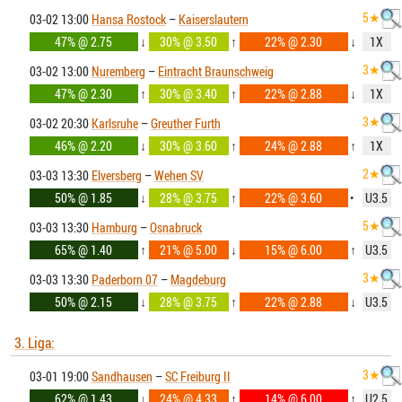
5★
03-02 13:00
Hansa Rostock
–
Kaiserslautern
47% @ 2.75
↓
30% @ 3.50
↑
22% @ 2.30
↓
1X
3★
03-02 13:00
Nuremberg
–
Eintracht Braunschweig
47% @ 2.30
↑
30% @ 3.40
↑
22% @ 2.88
↓
1X
3★
03-02 20:30
Karlsruhe
–
Greuther Furth
46% @ 2.20
↓
30% @ 3.60
↑
24% @ 2.88
↑
1X
2★
03-03 13:30
Elversberg
–
Wehen SV
50% @ 1.85
↓
28% @ 3.75
↑
22% @ 3.60
•
U3.5
5★
03-03 13:30
Hamburg
–
Osnabruck
65% @ 1.40
↑
21% @ 5.00
↓
15% @ 6.00
↑
U3.5
3★
03-03 13:30
Paderborn 07
–
Magdeburg
50% @ 2.15
↓
28% @ 3.75
↑
22% @ 2.88
↓
U3.5
3. Liga:
3★
03-01 19:00
Sandhausen
–
SC Freiburg II
62% @ 1.43
↓
24% @ 4.33
↑
14% @ 6.00
↑
U2.5