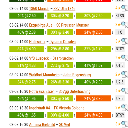
4★
03-02 14:00
1860 Munich
–
SSV Ulm 1846
40% @ 2.50
↓
30% @ 3.20
↓
30% @ 2.60
↑
BTSN
3★
03-02 14:00
Erzgebirge Aue
–
SC Preussen Munster
46% @ 2.38
↑
30% @ 3.40
↑
24% @ 2.60
↓
1X
3★
03-02 14:00
Hallescher
–
Dynamo Dresden
34% @ 4.00
•
29% @ 3.80
↓
37% @ 1.70
↑
BTSY
2★
03-02 14:00
VfB Luebeck
–
Saarbruecken
31% @ 4.33
↑
27% @ 3.75
↑
41% @ 1.67
↑
O1.5
2★
03-02 14:00
Waldhof Mannheim
–
Jahn Regensburg
34% @ 2.75
↓
26% @ 3.30
↓
40% @ 2.30
↑
U2.5
2★
03-02 16:30
Rot Weiss Essen
–
SpVgg Unterhaching
46% @ 1.95
↑
30% @ 3.50
↑
24% @ 3.30
↓
U3.5
3★
03-03 13:30
Ingolstadt 04
–
FC Victoria Cologne
46% @ 1.65
↓
30% @ 4.00
↑
24% @ 4.00
↓
BTSY
3★
03-03 16:30
Arminia Bielefeld
–
SC Verl