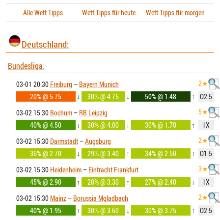
Alle Wett Tipps
Wett Tipps für heute
Wett Tipps für morgen
Deutschland:
Bundesliga:
2★
03-01 20:30
Freiburg
–
Bayern Munich
20% @ 5.75
↓
30% @ 4.75
↓
50% @ 1.48
↑
O2.5
5★
03-02 15:30
Bochum
–
RB Leipzig
40% @ 4.50
↓
30% @ 4.00
↓
30% @ 1.70
↑
1X
2★
03-02 15:30
Darmstadt
–
Augsburg
36% @ 2.70
↓
29% @ 3.40
↑
34% @ 2.50
↑
O1.5
3★
03-02 15:30
Heidenheim
–
Eintracht Frankfurt
45% @ 2.90
↑
28% @ 3.30
↑
27% @ 2.40
↓
1X
2★
03-02 15:30
Mainz
–
Borussia Mgladbach
40% @ 1.95
↑
30% @ 3.60
↓
30% @ 3.75
↑
O2.5