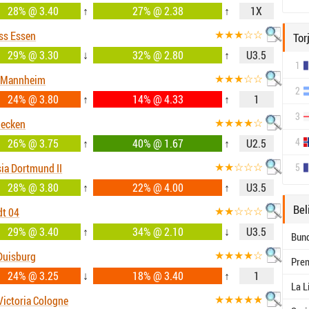
28% @ 3.40
↑
27% @ 2.38
↑
1X
★★★☆☆
ss Essen
Tor
29% @ 3.30
↓
32% @ 2.80
↑
U3.5
1
★★★☆☆
 Mannheim
2
24% @ 3.80
↑
14% @ 4.33
↑
1
3
★★★★☆
uecken
4
26% @ 3.75
↑
40% @ 1.67
↑
U2.5
★★☆☆☆
ia Dortmund II
5
28% @ 3.80
↑
22% @ 4.00
↑
U3.5
Bel
★★☆☆☆
dt 04
29% @ 3.40
↑
34% @ 2.10
↓
U3.5
Bund
★★★★☆
uisburg
Prem
24% @ 3.25
↓
18% @ 3.40
↑
1
La L
★★★★★
Victoria Cologne