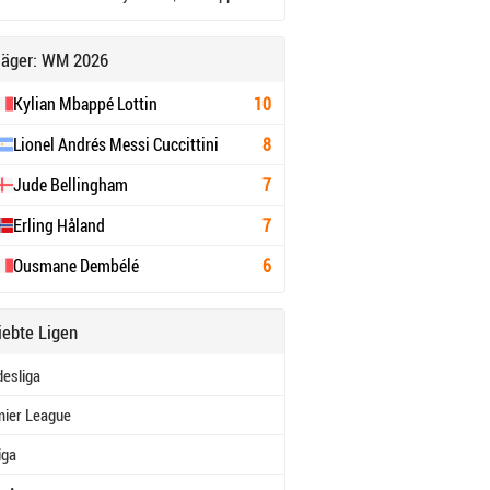
jäger: WM 2026
Kylian Mbappé Lottin
10
Lionel Andrés Messi Cuccittini
8
Jude Bellingham
7
Erling Håland
7
Ousmane Dembélé
6
iebte Ligen
esliga
ier League
iga