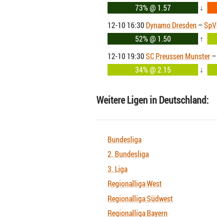
73% @ 1.57
↓
12-10 16:30
Dynamo Dresden
–
SpV
52% @ 1.50
↑
12-10 19:30
SC Preussen Munster
34% @ 2.15
↓
Weitere Ligen in Deutschland:
Bundesliga
2. Bundesliga
3. Liga
Regionalliga West
Regionalliga Südwest
Regionalliga Bayern