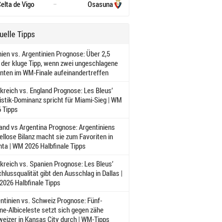
elta de Vigo
Osasuna
–
uelle Tipps
ien vs. Argentinien Prognose: Über 2,5
 der kluge Tipp, wenn zwei ungeschlagene
nten im WM-Finale aufeinandertreffen
kreich vs. England Prognose: Les Bleus’
istik-Dominanz spricht für Miami-Sieg | WM
 Tipps
and vs Argentina Prognose: Argentiniens
llose Bilanz macht sie zum Favoriten in
nta | WM 2026 Halbfinale Tipps
kreich vs. Spanien Prognose: Les Bleus’
hlussqualität gibt den Ausschlag in Dallas |
026 Halbfinale Tipps
ntinien vs. Schweiz Prognose: Fünf-
ne-Albiceleste setzt sich gegen zähe
eizer in Kansas City durch | WM-Tipps