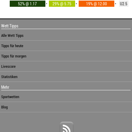
52% @ 1.17
•
29% @ 5.75
•
19% @ 12.00
•
U2.5
Wett Tipps
Alle Wett Tipps
Tipps für heute
Tipps für morgen
Livescore
Statistiken
Mehr
Sportwetten
Blog