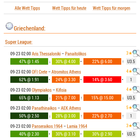
Alle Wett Tipps
Wett Tipps für heute
Wett Tipps für morgen
Griechenland:
Super League:
3★
09-23 02:00
Aris Thessaloniki
–
Panaitolikos
47% @ 1.45
↓
30% @ 4.00
•
22% @ 6.00
↑
U3.5
4★
09-23 02:00
OFI Crete
–
Atromitos Athens
62% @ 1.91
•
24% @ 3.30
•
14% @ 3.60
•
1
4★
09-23 02:00
Olympiakos
–
Kifisia
65% @ 1.13
↓
21% @ 7.00
↑
15% @ 15.00
↓
U3.5
5★
09-23 02:00
Panathinaikos
–
AEK Athens
50% @ 2.50
↓
28% @ 3.00
↑
22% @ 2.70
↑
1
3★
09-23 02:00
Panseraikos 1964
–
Lamia 1964
40% @ 2.30
•
30% @ 3.10
•
30% @ 2.90
•
U3.5