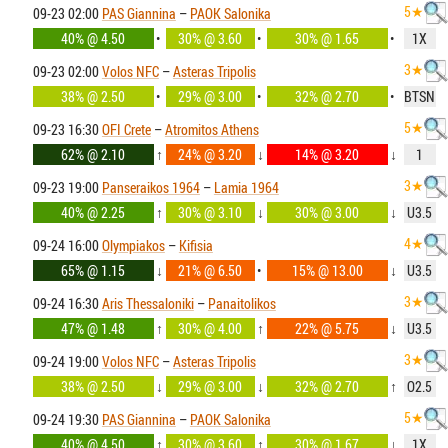
5★
09-23 02:00
PAS Giannina
–
PAOK Salonika
40% @ 4.50
•
30% @ 3.60
•
30% @ 1.65
•
1X
3★
09-23 02:00
Volos NFC
–
Asteras Tripolis
38% @ 2.50
•
29% @ 3.00
•
32% @ 2.70
•
BTSN
5★
09-23 16:30
OFI Crete
–
Atromitos Athens
62% @ 2.10
↑
24% @ 3.20
↓
14% @ 3.20
↓
1
3★
09-23 19:00
Panseraikos 1964
–
Lamia 1964
40% @ 2.25
↑
30% @ 3.10
↓
30% @ 3.00
↓
U3.5
4★
09-24 16:00
Olympiakos
–
Kifisia
65% @ 1.15
↓
21% @ 6.50
•
15% @ 13.00
↓
U3.5
3★
09-24 16:30
Aris Thessaloniki
–
Panaitolikos
47% @ 1.48
↑
30% @ 4.00
↑
22% @ 5.75
↓
U3.5
3★
09-24 19:00
Volos NFC
–
Asteras Tripolis
38% @ 2.50
↓
29% @ 3.00
↓
32% @ 2.70
↑
O2.5
5★
09-24 19:30
PAS Giannina
–
PAOK Salonika
40% @ 4.50
↑
30% @ 3.60
↑
30% @ 1.67
↓
1X