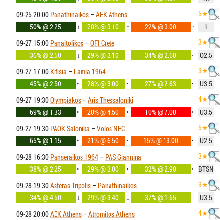
5★
09-25 20:00
Panathinaikos
–
AEK Athens
50% @ 2.25
↑
28% @ 3.10
↑
22% @ 3.00
↑
1
3★
09-27 15:00
Panaitolikos
–
OFI Crete
36% @ 2.50
↓
29% @ 3.10
↑
34% @ 2.60
•
O2.5
3★
09-27 17:00
Kifisia
–
Lamia 1964
45% @ 2.50
•
28% @ 3.00
•
27% @ 2.63
•
U3.5
4★
09-27 19:30
Olympiakos
–
Aris Thessaloniki
69% @ 1.33
•
20% @ 4.50
•
10% @ 7.00
•
U3.5
5★
09-27 19:30
PAOK Salonika
–
Volos NFC
65% @ 1.15
•
21% @ 6.50
•
15% @ 13.00
•
U2.5
3★
09-28 16:30
Panseraikos 1964
–
PAS Giannina
38% @ 2.25
•
29% @ 3.00
•
32% @ 2.90
•
BTSN
3★
09-28 19:30
Asteras Tripolis
–
Panathinaikos
34% @ 4.50
↓
29% @ 3.40
↓
37% @ 1.65
↑
U3.5
4★
09-28 20:00
AEK Athens
–
Atromitos Athens