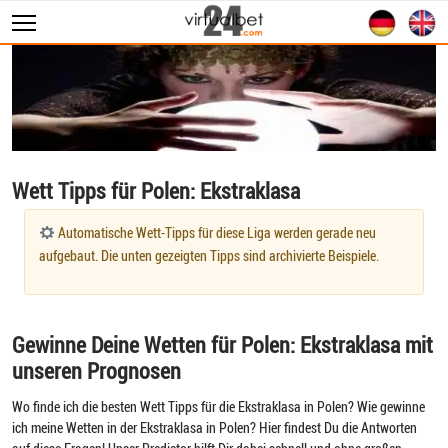
Sportwetten
WM 2026
Wett Tipps
Livescore
Wett Tipps für Polen: Ekstraklasa
Statistiken
Automatische Wett-Tipps für diese Liga werden gerade neu
aufgebaut. Die unten gezeigten Tipps sind archivierte Beispiele.
Gewinne Deine Wetten für Polen: Ekstraklasa mit
unseren Prognosen
Wo finde ich die besten Wett Tipps für die Ekstraklasa in Polen? Wie gewinne
ich meine Wetten in der Ekstraklasa in Polen? Hier findest Du die Antworten