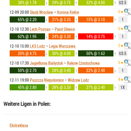
38% @ 1.78
↓
29% @ 3.75
↑
32% @ 4.00
↑
U2.5
5★
12-09 20:00
Slask Wroclaw
–
Korona Kielce
65% @ 2.20
↓
21% @ 3.25
↑
15% @ 3.10
↑
1
5★
12-10 12:30
Lech Poznan
–
Piast Gliwice
62% @ 1.95
↓
24% @ 3.30
↑
14% @ 3.75
↑
1
2★
12-10 15:00
LKS Lodz
–
Legia Warszawa
20% @ 4.75
↓
30% @ 4.00
↑
50% @ 1.62
↑
U3.5
5★
12-10 17:30
Jagiellonia Bialystok
–
Rakow Czestochowa
50% @ 2.70
↑
28% @ 3.40
↑
22% @ 2.40
↓
1
4★
12-11 19:00
Puszcza Niepolomice
–
Widzew Lodz
45% @ 2.80
↑
28% @ 3.20
↑
27% @ 2.40
↑
1X
Weitere Ligen in Polen:
Ekstraklasa