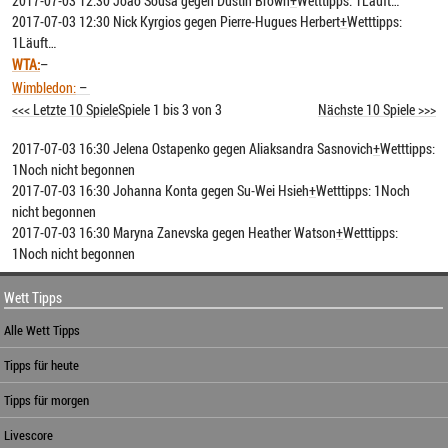
2017-07-03 12:30 Joao Sousa gegen Dustin Brown
+
Wetttipps: 1
Läuft…
2017-07-03 12:30 Nick Kyrgios gegen Pierre-Hugues Herbert
+
Wetttipps:
1
Läuft…
WTA:
–
Wimbledon:
–
<<< Letzte 10 Spiele
Spiele 1 bis 3 von 3
Nächste 10 Spiele >>>
2017-07-03 16:30 Jelena Ostapenko gegen Aliaksandra Sasnovich
+
Wetttipps:
1
Noch nicht begonnen
2017-07-03 16:30 Johanna Konta gegen Su-Wei Hsieh
+
Wetttipps: 1
Noch
nicht begonnen
2017-07-03 16:30 Maryna Zanevska gegen Heather Watson
+
Wetttipps:
1
Noch nicht begonnen
Wett Tipps
Alle Wett Tipps
Tipps für heute
Tipps für morgen
Livescore