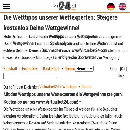
Die Wetttipps unserer Wettexperten: Steigere
Sportwetten
kostenlos Deine Wettgewinne!
WM 2026
Hole Dir hier die kostenlosen
Wetttipps
unserer
Wettexperten
und steigere so
Wett Tipps
Deine
Wettgewinne
. Lese Ihre
Spielanalysen
und spiele Ihre
Wetten
direkt mit
Livescore
echtem Geld bei Deinem
Buchmacher
nach.
www.Virtualbet24.com
stellt Dir mit
diesen Wetttipps die Grundlage für
erfolgreiche Sportwetten
zur Verfügung.
Statistiken
Fussball
·
Eishockey
·
Basketball
·
Tennis
Filter:
[OK]
User:
Virtualbet24
»
Wetttipps
Tennis
Du befindest Dich hier:
»
Mit den Wetttipps unserer Wettexperten die Wettgewinne steigern:
Kostenlos nur bei www.Virtualbet24.com!
–
Die Wetttipps unserer Wettexperten im Tippspiel werden für alle Besucher
sichtbar veröffentlicht. Dafür ist keine Registrierung nötig und es fallen auch
keine versteckte Kosten an! Steigere mit den kostenlosen Wetttipps Deine
Wettgewinne und werde bei Sportwetten so erfolgreich wie nie zuvor. Folge