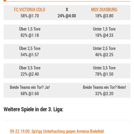
FC VICTORIA COLO
X
MSV DUISBURG
58% @1.70
24% @4.00
18% @3.80
Über 1,5 Tore
Unter 1,5 Tore
82% @1.18
18% @4.33
Über 2,5 Tore
Unter 2,5 Tore
54% @1.57
46% @2.25
Über 3,5 Tore
Unter 3,5 Tore
22% @2.40
78% @1.50
Beide Teams ein Tor? Ja!
Beide Teams ein Tor? Nein!
68% @1.60
32% @2.20
Weitere Spiele in der 3. Liga:
09-22 19:00: SpVgg Unterhaching gegen Arminia Bielefeld