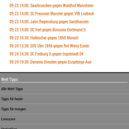
09-23 14:00: Saarbruecken gegen Waldhof Mannheim
09-23 14:00: SC Preussen Munster gegen VfB Luebeck
09-23 14:00: Jahn Regensburg gegen Sandhausen
09-23 14:00: SC Verl gegen Borussia Dortmund II
09-23 16:30: Hallescher gegen 1860 Munich
09-24 13:30: SSV Ulm 1846 gegen Rot Weiss Essen
09-24 16:30: SC Freiburg II gegen Ingolstadt 04
09-24 19:30: Dynamo Dresden gegen Erzgebirge Aue
Wett Tipps
Alle Wett Tipps
Tipps für heute
Tipps für morgen
Livescore
Statistiken