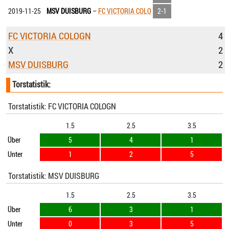
2019-11-25
MSV DUISBURG
–
FC VICTORIA COLO
2-1
FC VICTORIA COLOGN
4
X
2
MSV DUISBURG
2
Torstatistik:
Torstatistik: FC VICTORIA COLOGN
1.5
2.5
3.5
Über
5
4
1
Unter
1
2
5
Torstatistik: MSV DUISBURG
1.5
2.5
3.5
Über
6
3
1
Unter
0
3
5