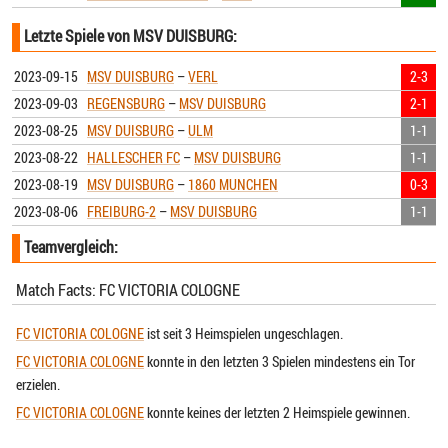
Letzte Spiele von MSV DUISBURG:
2023-09-15
MSV DUISBURG
–
VERL
2-3
2023-09-03
REGENSBURG
–
MSV DUISBURG
2-1
2023-08-25
MSV DUISBURG
–
ULM
1-1
2023-08-22
HALLESCHER FC
–
MSV DUISBURG
1-1
2023-08-19
MSV DUISBURG
–
1860 MUNCHEN
0-3
2023-08-06
FREIBURG-2
–
MSV DUISBURG
1-1
Teamvergleich:
Match Facts: FC VICTORIA COLOGNE
FC VICTORIA COLOGNE
ist seit 3 Heimspielen ungeschlagen.
FC VICTORIA COLOGNE
konnte in den letzten 3 Spielen mindestens ein Tor
erzielen.
FC VICTORIA COLOGNE
konnte keines der letzten 2 Heimspiele gewinnen.