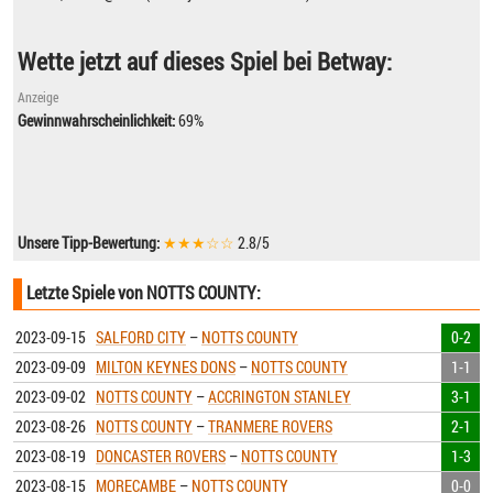
Wette jetzt auf dieses Spiel bei Betway:
Anzeige
Gewinnwahrscheinlichkeit:
69%
Unsere Tipp-Bewertung:
★★★☆☆
2.8/5
Letzte Spiele von NOTTS COUNTY:
2023-09-15
SALFORD CITY
–
NOTTS COUNTY
0-2
2023-09-09
MILTON KEYNES DONS
–
NOTTS COUNTY
1-1
2023-09-02
NOTTS COUNTY
–
ACCRINGTON STANLEY
3-1
2023-08-26
NOTTS COUNTY
–
TRANMERE ROVERS
2-1
2023-08-19
DONCASTER ROVERS
–
NOTTS COUNTY
1-3
2023-08-15
MORECAMBE
–
NOTTS COUNTY
0-0