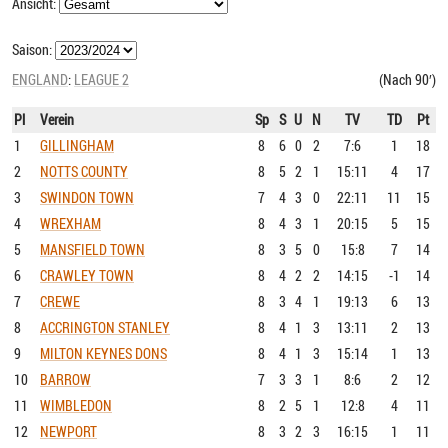
Ansicht:
Saison:
ENGLAND
:
LEAGUE 2
(Nach 90′)
Pl
Verein
Sp
S
U
N
TV
TD
Pt
1
GILLINGHAM
8
6
0
2
7:6
1
18
2
NOTTS COUNTY
8
5
2
1
15:11
4
17
3
SWINDON TOWN
7
4
3
0
22:11
11
15
4
WREXHAM
8
4
3
1
20:15
5
15
5
MANSFIELD TOWN
8
3
5
0
15:8
7
14
6
CRAWLEY TOWN
8
4
2
2
14:15
-1
14
7
CREWE
8
3
4
1
19:13
6
13
8
ACCRINGTON STANLEY
8
4
1
3
13:11
2
13
9
MILTON KEYNES DONS
8
4
1
3
15:14
1
13
10
BARROW
7
3
3
1
8:6
2
12
11
WIMBLEDON
8
2
5
1
12:8
4
11
12
NEWPORT
8
3
2
3
16:15
1
11