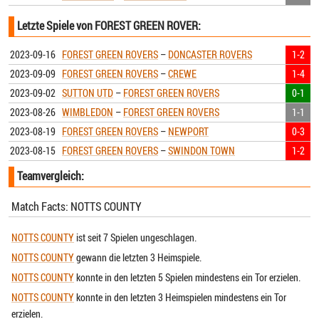
Letzte Spiele von FOREST GREEN ROVER:
2023-09-16
FOREST GREEN ROVERS
–
DONCASTER ROVERS
1-2
2023-09-09
FOREST GREEN ROVERS
–
CREWE
1-4
2023-09-02
SUTTON UTD
–
FOREST GREEN ROVERS
0-1
2023-08-26
WIMBLEDON
–
FOREST GREEN ROVERS
1-1
2023-08-19
FOREST GREEN ROVERS
–
NEWPORT
0-3
2023-08-15
FOREST GREEN ROVERS
–
SWINDON TOWN
1-2
Teamvergleich:
Match Facts: NOTTS COUNTY
NOTTS COUNTY
ist seit 7 Spielen ungeschlagen.
NOTTS COUNTY
gewann die letzten 3 Heimspiele.
NOTTS COUNTY
konnte in den letzten 5 Spielen mindestens ein Tor erzielen.
NOTTS COUNTY
konnte in den letzten 3 Heimspielen mindestens ein Tor
erzielen.