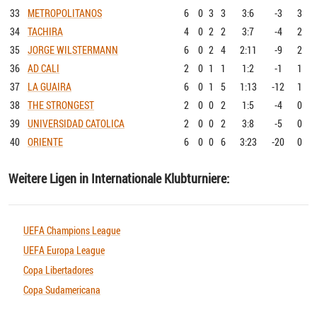
33
METROPOLITANOS
6
0
3
3
3:6
-3
3
34
TACHIRA
4
0
2
2
3:7
-4
2
35
JORGE WILSTERMANN
6
0
2
4
2:11
-9
2
36
AD CALI
2
0
1
1
1:2
-1
1
37
LA GUAIRA
6
0
1
5
1:13
-12
1
38
THE STRONGEST
2
0
0
2
1:5
-4
0
39
UNIVERSIDAD CATOLICA
2
0
0
2
3:8
-5
0
40
ORIENTE
6
0
0
6
3:23
-20
0
Weitere Ligen in Internationale Klubturniere:
UEFA Champions League
UEFA Europa League
Copa Libertadores
Copa Sudamericana