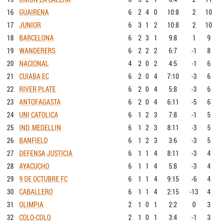
16
GUAIRENA
6
2
4
0
10:8
2
10
17
JUNIOR
6
3
1
2
10:8
2
10
18
BARCELONA
6
2
3
1
9:8
1
9
19
WANDERERS
6
2
2
2
6:7
-1
8
20
NACIONAL
4
2
0
2
4:5
-1
6
21
CUIABA EC
6
2
0
4
7:10
-3
6
22
RIVER PLATE
6
2
0
4
5:8
-3
6
23
ANTOFAGASTA
6
2
0
4
6:11
-5
6
24
UNI CATOLICA
6
1
2
3
7:8
-1
5
25
IND. MEDELLIN
6
1
2
3
8:11
-3
5
26
BANFIELD
6
1
2
3
3:6
-3
5
27
DEFENSA JUSTICIA
6
1
1
4
8:11
-3
4
28
AYACUCHO
6
1
1
4
5:8
-3
4
29
9 DE OCTUBRE FC
6
1
1
4
9:15
-6
4
30
CABALLERO
6
1
1
4
2:15
-13
4
31
OLIMPIA
2
1
0
1
2:2
0
3
32
COLO-COLO
2
1
0
1
3:4
-1
3