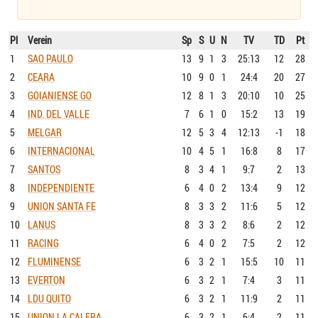
Pl
Verein
Sp
S
U
N
TV
TD
Pt
1
SAO PAULO
13
9
1
3
25:13
12
28
2
CEARA
10
9
0
1
24:4
20
27
3
GOIANIENSE GO
12
8
1
3
20:10
10
25
4
IND. DEL VALLE
7
6
1
0
15:2
13
19
5
MELGAR
12
5
3
4
12:13
-1
18
6
INTERNACIONAL
10
4
5
1
16:8
8
17
7
SANTOS
8
3
4
1
9:7
2
13
8
INDEPENDIENTE
6
4
0
2
13:4
9
12
9
UNION SANTA FE
8
3
3
2
11:6
5
12
10
LANUS
8
3
3
2
8:6
2
12
11
RACING
6
4
0
2
7:5
2
12
12
FLUMINENSE
6
3
2
1
15:5
10
11
13
EVERTON
6
3
2
1
7:4
3
11
14
LDU QUITO
6
3
2
1
11:9
2
11
15
UNION LA CALERA
6
3
2
1
6:4
2
11