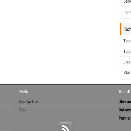
Seri
Ligu
Sch
Tipp
Tipp
Live
Stat
Mehr
Rechtl
Sportwetten
Über un
Blog
Datensc
Partner