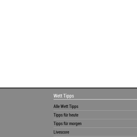
Wett Tipps
Alle Wett Tipps
Tipps für heute
Tipps für morgen
Livescore