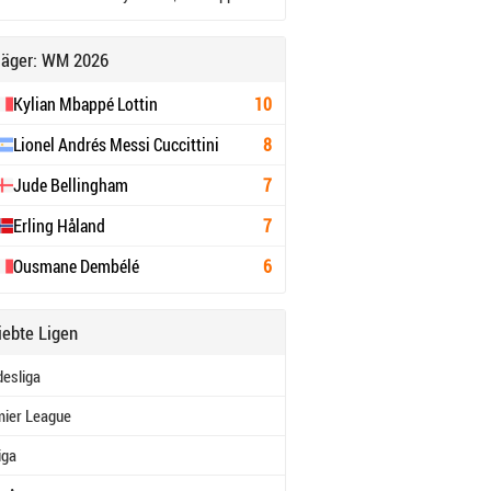
jäger: WM 2026
Kylian Mbappé Lottin
10
Lionel Andrés Messi Cuccittini
8
Jude Bellingham
7
Erling Håland
7
Ousmane Dembélé
6
iebte Ligen
esliga
ier League
iga