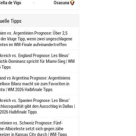
elta de Vigo
Osasuna
–
uelle Tipps
ien vs. Argentinien Prognose: Über 2,5
 der kluge Tipp, wenn zwei ungeschlagene
nten im WM-Finale aufeinandertreffen
kreich vs. England Prognose: Les Bleus’
istik-Dominanz spricht für Miami-Sieg | WM
 Tipps
and vs Argentina Prognose: Argentiniens
llose Bilanz macht sie zum Favoriten in
nta | WM 2026 Halbfinale Tipps
kreich vs. Spanien Prognose: Les Bleus’
hlussqualität gibt den Ausschlag in Dallas |
026 Halbfinale Tipps
ntinien vs. Schweiz Prognose: Fünf-
ne-Albiceleste setzt sich gegen zähe
eizer in Kansas City durch | WM-Tipps