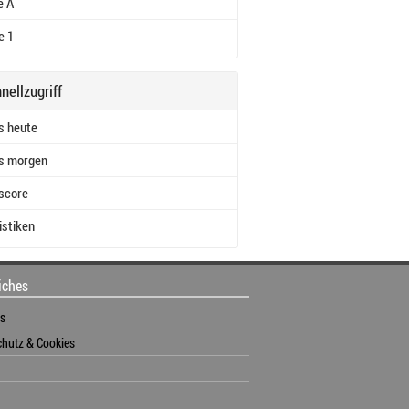
e A
e 1
nellzugriff
s heute
s morgen
score
istiken
iches
s
hutz & Cookies