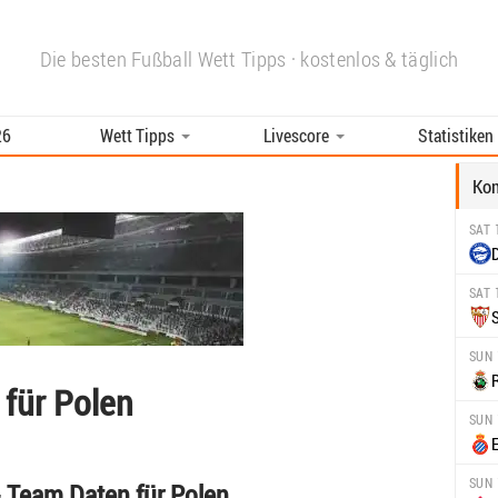
Die besten Fußball Wett Tipps · kostenlos & täglich
26
Wett Tipps
Livescore
Statistiken
Sportwetten
Ko
WM 2026
Wett Tipps
SAT 
Livescore
SAT 
S
Statistiken
SUN 
 für Polen
SUN 
SUN 
 & Team Daten für Polen