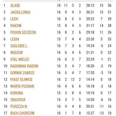
1
SLASK
16
11
3
2
28:13
15
36
2
JAGIELLONIA
16
9
4
3
36:21
15
31
3
LECH
16
8
5
3
29:22
7
29
4
RAKOW
15
8
4
3
31:17
14
28
5
POGON SZCZECIN
16
8
2
6
29:18
11
26
6
LEGIA
15
7
4
4
23:20
3
25
7
ZAGLEBIE L
16
7
3
6
19:24
-5
24
8
WIDZEW
16
6
4
6
21:21
0
22
9
STAL MIELEC
16
6
3
7
23:24
-1
21
10
RADOMIAK RADOM
16
5
4
7
18:20
-2
19
11
GORNIK ZABRZE
16
5
4
7
17:20
-3
19
12
PIAST GLIWICE
16
2
12
2
14:14
0
18
13
WARTA POZNAN
16
4
6
6
16:18
-2
18
14
KORONA
15
3
8
4
19:19
0
17
15
CRACOVIA
15
3
7
5
14:20
-6
16
16
PUSZCZA N.
16
4
4
8
20:31
-11
16
17
RUCH CHORZOW
16
1
7
8
15:27
-12
10