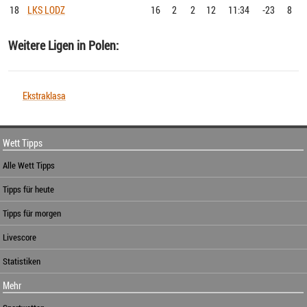
18
LKS LODZ
16
2
2
12
11:34
-23
8
Weitere Ligen in Polen:
Ekstraklasa
Wett Tipps
Alle Wett Tipps
Tipps für heute
Tipps für morgen
Livescore
Statistiken
Mehr